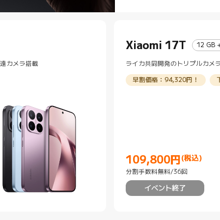
Xiaomi 17T
12 GB 
望遠カメラ搭載
ライカ共同開発のトリプルカメラ
早割価格：94,320円！
109,800
円
(税込)
Current Price 円109800
分割手数料無料/36回
イベント終了