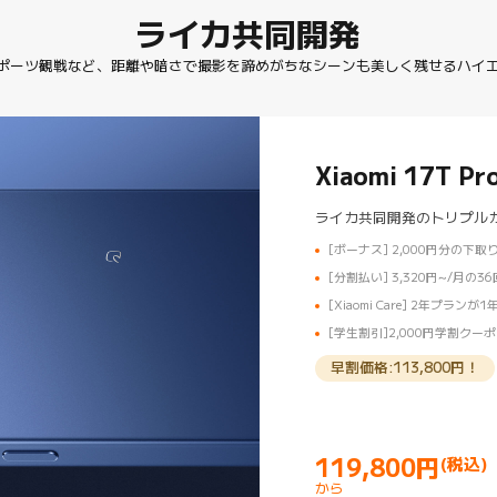
ライカ共同開発
ポーツ観戦など、距離や暗さで撮影を諦めがちなシーンも美しく残せるハイ
Xiaomi 17T Pr
ライカ共同開発のトリプル
[ボーナス] 2,000円分の下取
[分割払い] 3,320円~/月の
[Xiaomi Care] 2年プラン
[学生割引]2,000円学割クーポ
早割価格:113,800円！
119,800
円
(税込)
Current Price 円119800
から