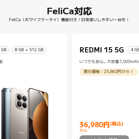
FeliCa対応
FeliCa（おサイフケータイ）機能付き！日常使いしやすい一台を！
REDMI 15 5G
 GB
8 GB + 512 GB
4 G
能
いつでも安心。大容量7,000m
割引価格：25,862円から！
36,980
円
(税込)
Current Price 円36980
から