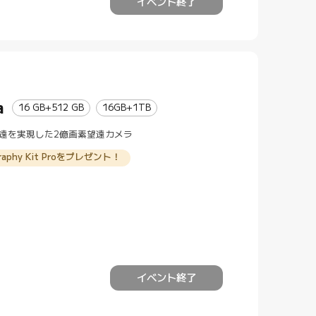
イベント終了
a
16 GB+512 GB
16GB+1TB
学望遠を実現した2億画素望遠カメラ
tography Kit Proをプレゼント！
イベント終了