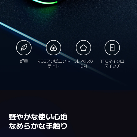
軽量
RGBアンビエント
5レベルの
TTCマイクロ
ライト
DPI
スイッチ
軽やかな使い心地

なめらかな手触り