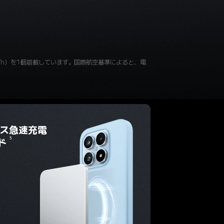
.58Wh）を1個搭載しています。国際航空基準によると、電
レス急速充電
3
ド