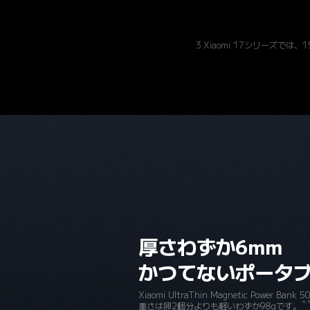
3.Xiaomi 17シリーズ
厚さわずか6mm
かつてないポータ
Xiaomi UltraThin Magnetic Powe
4、5
重さは卵2個分よりも軽いわずか98gです。