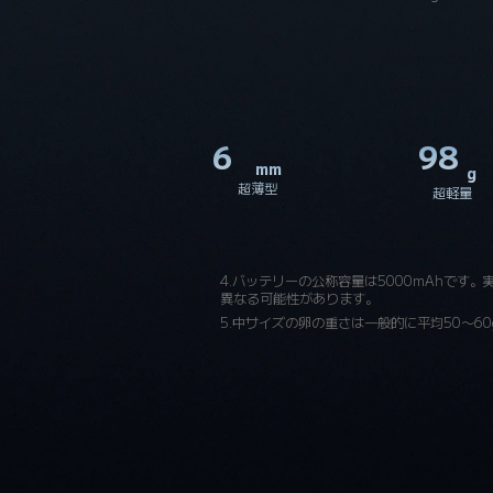
6
98
mm
g
超薄型
超軽量
4.バッテリーの公称容量は5000mAhです
異なる可能性があります。
5.中サイズの卵の重さは一般的に平均50～60