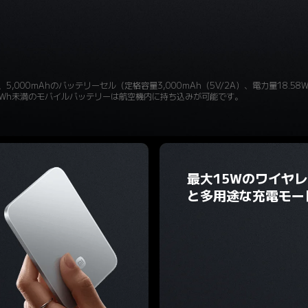
、5,000mAhのバッテリーセル（定格容量3,000mAh（5V/2A）、電力量18
0Wh未満のモバイルバッテリーは航空機内に持ち込みが可能です。
最大15Wのワイヤ
と多用途な充電モー