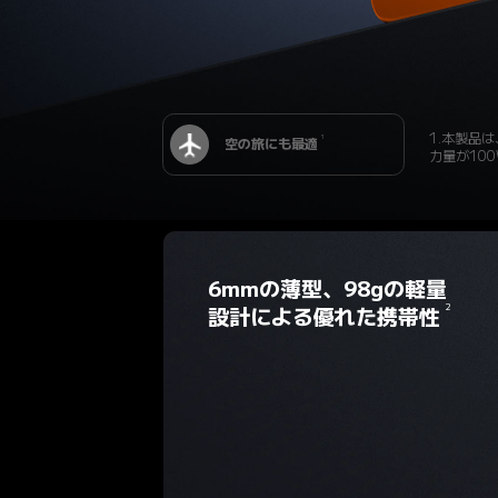
1.本製品は
1
空の旅にも最適
力量が10
6mmの薄型、98gの軽量
2
設計による優れた携帯性