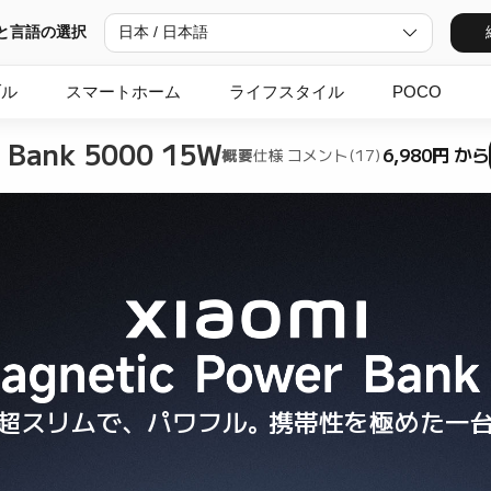
と言語の選択
日本 / 日本語
ブル
スマートホーム
ライフスタイル
POCO
r Bank 5000 15W
6,980円 から
概要
仕様
コメント(17)
超スリムで、パワフル。携帯性を極めた一