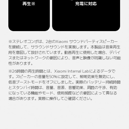
再生※
充電に対応
※ステレオコンボは、2台のXiaomi サウンドパーティスピーカー
を接続して、サラウンドサウンドを実現します。本製品は音楽再生
用を意図して設計されています。動画再生に使用した場合、デバイ
スまたはネットワークの要因により、音声と映像が同期しない可能
性があります。
※26時間の再生時間とは、Xiaomi Internal Labによるデータで
す。スピーカーの音量を50%に設定して、照明効果を無効にし、
低音ブーストモードをオフにしました。実際のバッテリー持続時間
とスタンバイ時間は、音量、音源、音響効果、周囲の干渉、有効
になっている機能やモード、使用頻度などの要因によって異なる
場合があります。実際に操作してご確認ください。