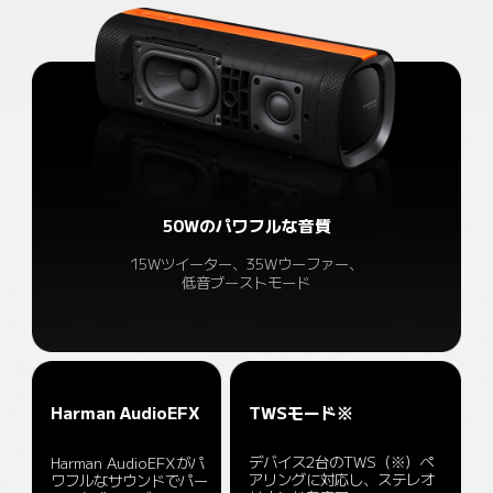
50Wのパワフルな音質
15Wツイーター、35Wウーファー、
低音ブーストモード
Harman AudioEFX
TWSモード※
デバイス2台のTWS（※）ペ
Harman AudioEFXがパ
アリングに対応し、ステレオ
ワフルなサウンドでパー