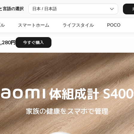
と言語の選択
日本 / 日本語
ブル
スマートホーム
ライフスタイル
POCO
3,280円
今すぐ購入
iaomi 体組成計 S400
家族の健康をスマホで管理