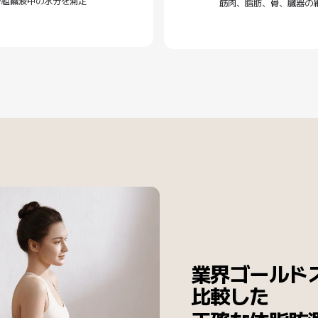
び組織液中の水分を測定
筋肉、脂肪、骨、臓器の
業界ゴールド
比較した