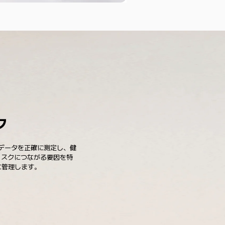
ク
は身体データを正確に測定し、健
リスクにつながる要因を特
に管理します。