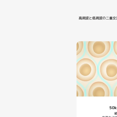
高周波と低周波の二重交
50