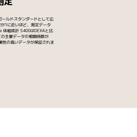
測定
界ゴールドスタンダードとして広
が1に近いほど、測定データ
 体組成計 S400はDEXAと比
どの主要データの相関係数が
信頼性の高いデータが保証されま