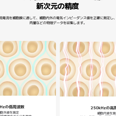
新次元の精度
流電流を細胞膜に通して、細胞内外の電気インピーダンス値を正確に測定し
肉量などの物理データを収集します。
kHzの低周波数
250kHzの高
細胞外液を測定
細胞内液を測