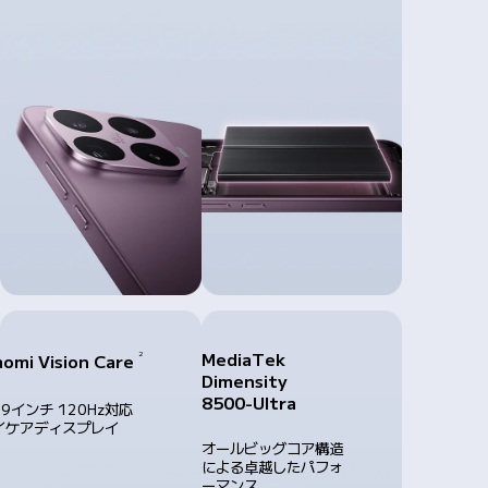
2
MediaTek 
aomi Vision Care
Dimensity 
8500-Ultra
59インチ 120Hz対応 
イケアディスプレイ
オールビッグコア構造
による卓越したパフォ
ーマンス