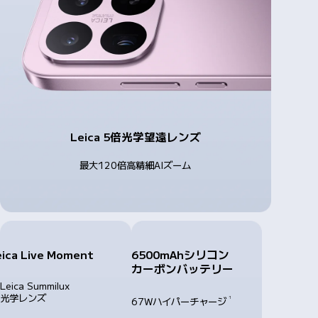
Leica 5倍光学望遠レンズ
最大120倍高精細AIズーム
eica Live Moment
6500mAhシリコン
カーボンバッテリー
Leica Summilux
光学レンズ
1
67Wハイパーチャージ