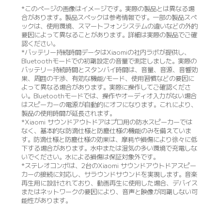
*このページの画像はイメージです。実際の製品とは異なる場
合があります。製品スペックは参考情報です。一部の製品スペ
ックは、使用環境、スマートフォンシステムの違いなどの外的
要因によって異なることがあります。詳細は実際の製品でご確
認ください。
*バッテリー持続時間データはXiaomiの社内ラボが提供し、
Bluetoothモードでの初期設定の音量で測定しました。実際の
バッテリー持続時間とスタンバイ時間は、音量、音源、音響効
果、周囲の干渉、有効な機能/モード、使用習慣などの要因に
よって異なる場合があります。実際に操作してご確認くださ
い。Bluetoothモードでは、操作やオーディオ入力がない場合
はスピーカーの電源が自動的にオフになります。これにより、
製品の使用時間が延長されます。
*Xiaomi サウンドアウトドアはプロ用の防水スピーカーでは
なく、基本的な防滴仕様と防塵仕様の機能のみを備えていま
す。防滴仕様と防塵仕様の効果は、摩耗や損傷により徐々に低
下する場合があります。水中または湿気の多い環境で充電しな
いでください。水による損傷は保証対象外です。
*ステレオコンボは、2台のXiaomi サウンドアウトドアスピー
カーの接続に対応し、サラウンドサウンドを実現します。音楽
再生用に設計されており、動画再生に使用した場合、デバイス
またはネットワークの要因により、音声と映像が同期しない可
能性があります。