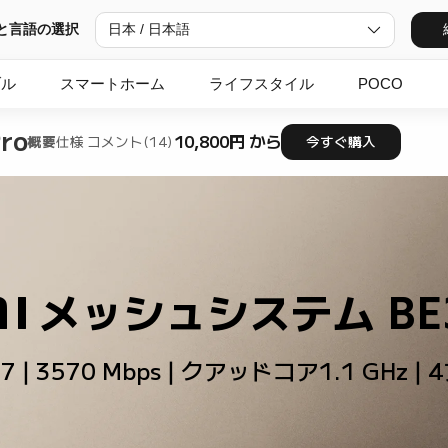
と言語の選択
日本 / 日本語
ブル
スマートホーム
ライフスタイル
POCO
ro
10,800円 から
概要
仕様
コメント(14)
今すぐ購入
i メッシュシステム BE36
i 7 | 3570 Mbps | クアッドコア1.1 GHz |