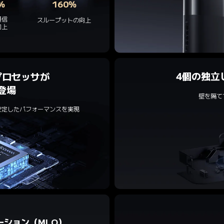
%
160%
信

スループットの向上
向上
4個の独立
ロセッサが

登場
壁を隔て
安定したパフォーマンスを実現
ーション（MLO）