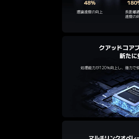
48%
180
理論速度の向上
長距離通
速度の
クアッドコアプ
新たに
処理能力が120%向上し、強力で
マルチリンクオペレ