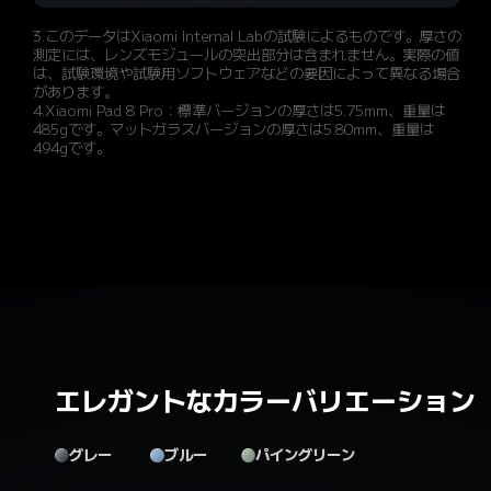
3.このデータはXiaomi Internal Labの試験によるものです。厚さの
測定には、レンズモジュールの突出部分は含まれません。実際の値
は、試験環境や試験用ソフトウェアなどの要因によって異なる場合
があります。
4.Xiaomi Pad 8 Pro：標準バージョンの厚さは5.75mm、重量は
485gです。マットガラスバージョンの厚さは5.80mm、重量は
494gです。
エレガントなカラーバリエーション
グレー
ブルー
パイングリーン