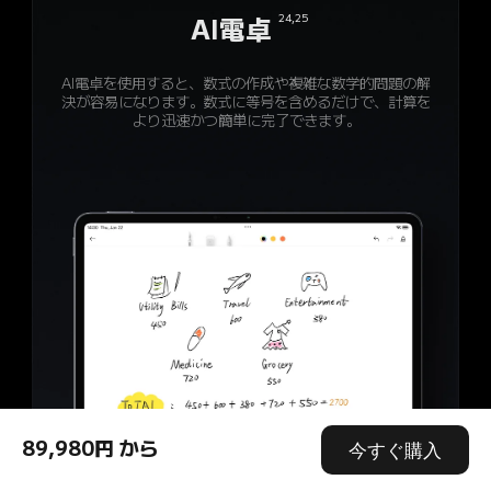
22,23
24,25
19
20,21
AI文章作成
AIアート
AI通訳
AI電卓
「メモ」で思考を深め、「SNS」でよりスマートなチャッ
自由なコミュニケーションで、世界とつながる。

AI電卓を使用すると、数式の作成や複雑な数学的問題の解
Xiaomiの最も先進的な独自のAIGCとクラウドコンピュ
言語の自動検知とリアルタイム翻訳が対面での会話をサポ
トを。

決が容易になります。数式に等号を含めるだけで、計算を
ーティングテクノロジーにより、ユーザーのスケッチが
ート。言葉の壁を越え、ボーダーレスでスムーズな対話を
あらゆるアプリで執筆クオリティを向上。AIがアイデア出
数秒で芸術的な作品に生まれ変わります。
より迅速かつ簡単に完了できます。
しから要約、トーンの調整まで、シームレスにサポートし
実現します。
ます。
89,980円 から
今すぐ購入