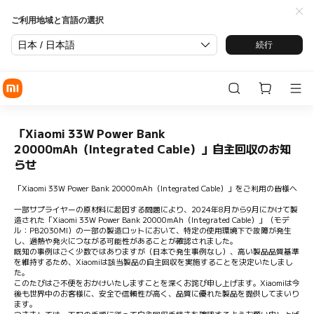
ご利用地域と言語の選択
日本 / 日本語
続行
「Xiaomi 33W Power Bank
20000mAh（Integrated Cable）」自主回収のお知
らせ
「Xiaomi 33W Power Bank 20000mAh（Integrated Cable）」をご利用の皆様へ
一部サプライヤーの原材料に起因する問題により、2024年8月から9月にかけて製
造された「Xiaomi 33W Power Bank 20000mAh（Integrated Cable）」（モデ
ル：PB2030MI）の一部の製造ロットにおいて、特定の使用環境下で故障が発生
し、過熱や発火につながる可能性があることが確認されました。
既知の事例はごく少数ではありますが（日本で発生事例なし）、高い製品品質基準
を維持するため、Xiaomiは該当製品の自主回収を実施することを決定いたしまし
た。
このたびはご不便をおかけいたしますことを深くお詫び申し上げます。Xiaomiは今
後も世界中のお客様に、安全で信頼性が高く、品質に優れた製品を提供してまいり
ます。