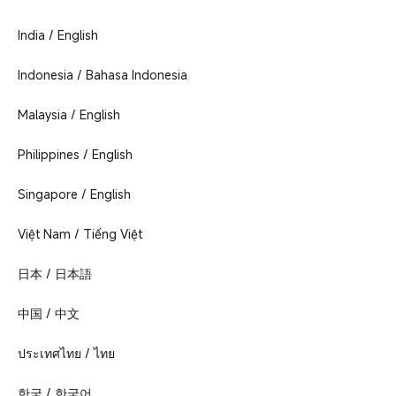
Уход за
Спорт
Аксессуар
Поддержка Xiaomi
О НАС
собой
Все продукты
Розничные магазины
India / English
Xiaomi
ПРОДУКЦИЯ
Все продукты
Условия продажи
Команда лидеров
Все товары
СВЯЗАТЬСЯ С НАМИ
Indonesia / Bahasa Indonesia
Информация о доставке​
Политика Конфиденциальности
Xiaomi 13
service.ru@russia.mi.com
Malaysia / English
FAQ по оплате
Добросовестность и
REDMI Note 12
Часы работы с 9:00 до 20:00
соблюдение требований
МСК, Пн. – Пт
Инструкция по применению
Xiaomi Smart Band 7 Pro
Philippines / English
Trust Center
Онлайн поддержка
Гарантия
Код купона
Singapore / English
Авторизованные сервисные
центры Xiaomi
Việt Nam / Tiếng Việt
Эксклюзивное VIP-
обслуживание
日本 / 日本語
Позвоните нам: 8-800-775-66-
15
中国 / 中文
ประเทศไทย / ไทย
한국 / 한국어