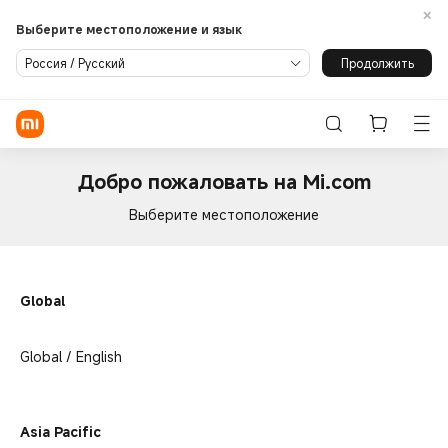
Выберите местоположение и язык
Продолжить
Россия / Русский
Вход/регистрация
Акции
Добро пожаловать на Mi.com
Смартфоны
Выберите местоположение
Умный дом
Лайфстайл
Global
Блог
Все продукты
Пылесос
Контроль
ТВ и медиа
климата
Поддержка
Global / English
Носимые
Электротранспорт
Офис
устройства
и багаж
Кухня
Свет
Умные
ПОДДЕРЖКА
устройства
Asia Pacific