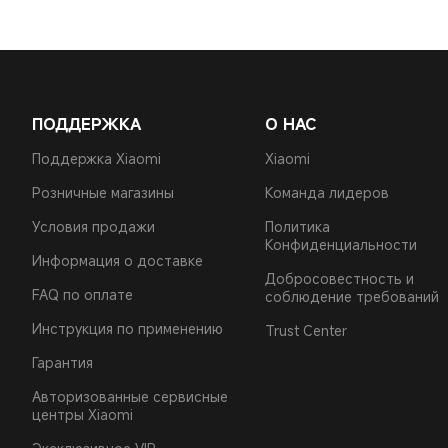
ПОДДЕРЖКА
О НАС
Поддержка Xiaomi
Xiaomi
Розничные магазины
Команда лидеров
Условия продажи
Политика
Конфиденциальности
Информация о доставке​
Добросовестность и
FAQ по оплате
соблюдение требований
Инструкция по применению
Trust Center
Гарантия
Авторизованные сервисные
центры Xiaomi