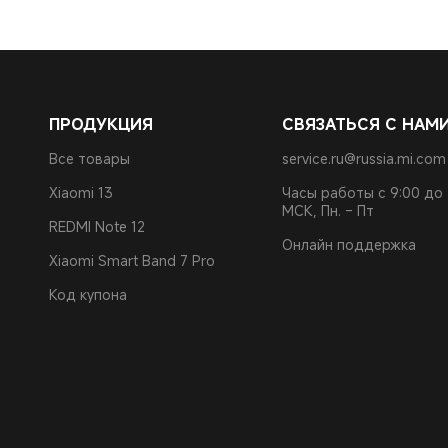
ПРОДУКЦИЯ
СВЯЗАТЬСЯ С НАМ
Все товары
service.ru@russia.mi.com
Xiaomi 13
Часы работы с 9:00 до 
МСК, Пн. – Пт
REDMI Note 12
Онлайн поддержка
Xiaomi Smart Band 7 Pro
Код купона