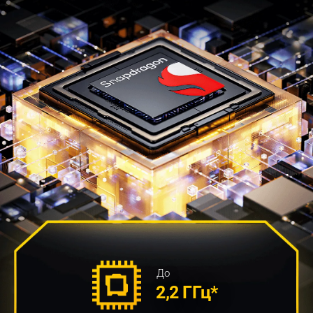
До
2,2 ГГц*