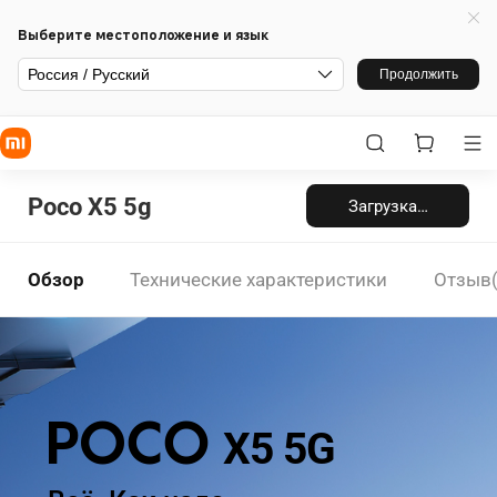
Выберите местоположение и язык
Россия / Русский
Продолжить
Poco X5 5g
Загрузка…
Обзор
Технические характеристики
Отзыв(
POCO
X5 5G