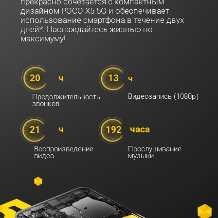
прекрасно сочетается с компактным 
дизайном POCO X5 5G и обеспечивает 
использование смартфона в течение двух 
дней*. Наслаждайтесь жизнью по 
максимуму!
ч
13
20
ч
Видеозапись (1080p）
Продолжительность 
звонков
ч
часа
21
192
Воспроизведение 
Прослушивание 
видео
музыки