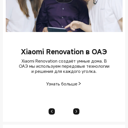
Xiaomi Renovation в ОАЭ
Xiaomi Renovation создаёт умные дома. В
ОАЭ мы используем передовые технологии
и решения для каждого уголка.
Узнать больше
Узнать больше
Узнать больше
Узнать больше
Узнать больше
Узнать больше
Узнать больше
Узнать больше
Узнать больше
Узнать больше
Узнать больше
Узнать больше
Узнать больше
Узнать больше
Узнать больше