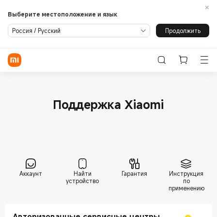
Выберите местоположение и язык
Продолжить
Россия / Русский
Вход/регистрация
Акции
Смартфоны
Поддержка Xiaomi
Умный дом
Лайфстайл
Блог
Все продукты
Пылесос
Контроль
ТВ и медиа
климата
Поддержка
Аккаунт
Найти
Гарантия
Инструкция
Носимые
Электротранспорт
Офис
устройство
по
устройства
и багаж
применению
Кухня
Свет
Умные
ПОДДЕРЖКА
устройства
Авторизованные сервисные центры