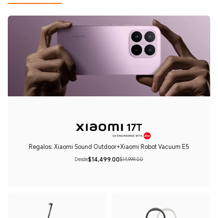
Regalos: Xiaomi Sound Outdoor+Xiaomi Robot Vacuum E5
$
14,499.00
Desde
$14,999.00
Current Price $14499
Precio de comercialización $14,999.00