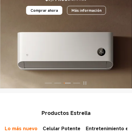
Current Price $7999
Precio de comercialización $10,499.00
Comprar ahora
Más información
Productos Estrella
Lo más nuevo
Celular Potente
Entretenimiento en