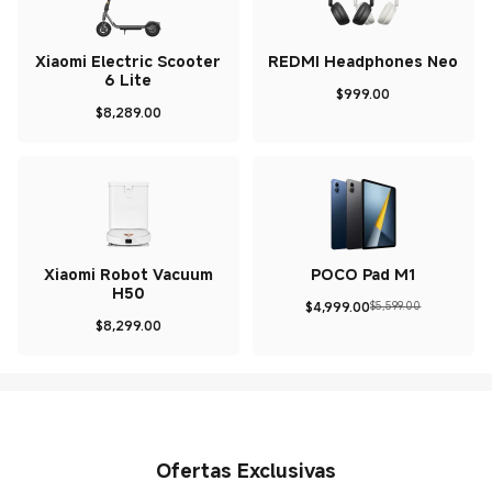
Xiaomi Electric Scooter
REDMI Headphones Neo
6 Lite
$
999.00
Current Price $999
$
8,289.00
Current Price $8289
Xiaomi Robot Vacuum
POCO Pad M1
H50
$
4,999.00
$5,599.00
Current Price $4999
Precio de comercializaci
$
8,299.00
Current Price $8299
Ofertas Exclusivas