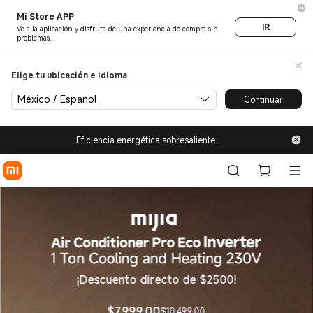
Xiaomi México Oficial- Descu
Mi Store APP
IR
Ve a la aplicación y disfruta de una experiencia de compra sin
problemas.
Elige tu ubicación e idioma
México / Español
Continuar
Eficiencia energética sobresaliente
¡Descuento directo de $2500!
$
7,999.00
$10,499.00