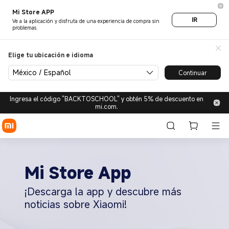
Mi Store APP
IR
Ve a la aplicación y disfruta de una experiencia de compra sin
problemas.
Elige tu ubicación e idioma
México / Español
Continuar
Ingresa el código "BACKTOSCHOOL" y obtén 5% de descuento en
mi.com.
Mi Store App
¡Descarga la app y descubre más
noticias sobre Xiaomi!