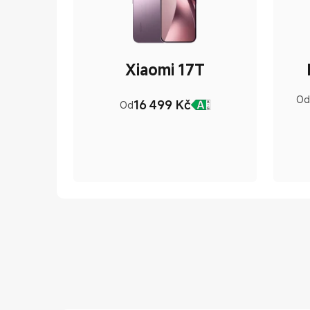
Xiaomi 17T
Od
16 499
Kč
Od
Current Price Kč16499