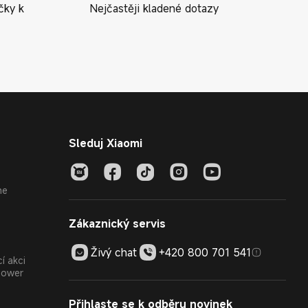
čky k
Nejčastěji kladené dotazy
Sleduj Xiaomi
ne
Zákaznický servis
Živý chat
+420 800 701 541
í akci
Power
Přihlaste se k odběru novinek