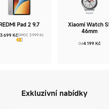
REDMI Pad 2 9.7
Xiaomi Watch S
46mm
3 699
Kč
DMOC 3 999 Kč
Current Price Kč3699
Doporučená cena 3 999 Kč
4 199
Kč
Od
Current Pri
Exkluzivní nabídky