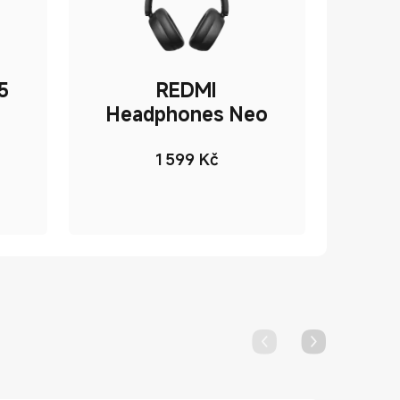
5
REDMI
Headphones Neo
1 599
Kč
ce Kč4199
Current Price Kč1599