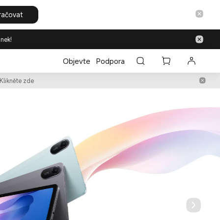
y
račovat
inek!
Objevte
Podpora
Klikněte zde