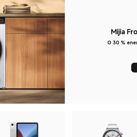
Mijia F
O 30 % ener