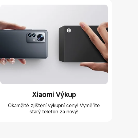
Xiaomi Výkup
Nab
Okamžité zjištění výkupní ceny! Vyměňte
Sl
starý telefon za nový!