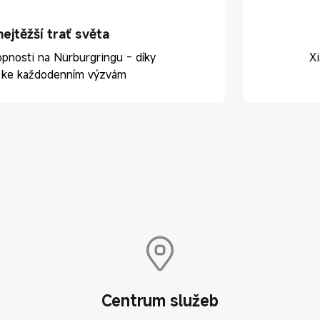
ejtěžší trať světa
opnosti na Nürburgringu - díky
X
ný ke každodenním výzvám
Centrum služeb