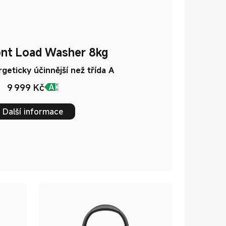
ront Load Washer 8kg
geticky účinnější než třída A
9 999
Kč
Current Price Kč9999
Další informace