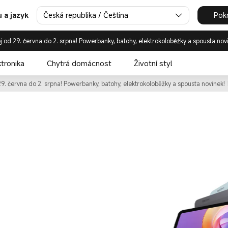
ciální e-shop | Mobily, tablet
Česká republika / Čeština
Pok
 a jazyk
j od 29. června do 2. srpna! Powerbanky, batohy, elektrokoloběžky a spousta nov
ktronika
Chytrá domácnost
Životní styl
29. června do 2. srpna! Powerbanky, batohy, elektrokoloběžky a spousta novinek!