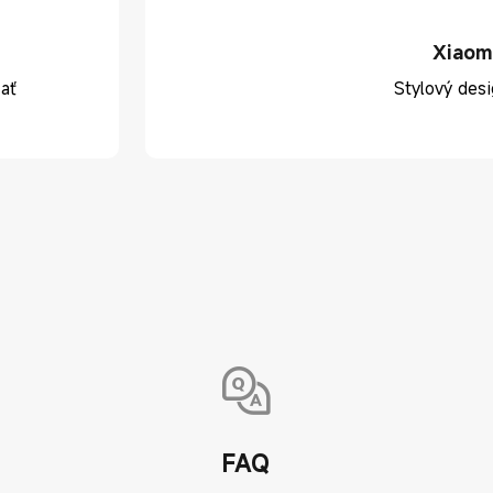
Xiaom
ať
Stylový desi
FAQ