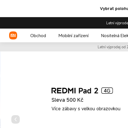
Xiaomi® Česká republika | Ofi
Vybrat polohu
Letní výprode
Obchod
Mobilní zařízení
Nositelná Ele
Letní výprodej od 
Xiaomi řada
REDMI řada
POCO telefony
Sleva 500 Kč
Více zábavy s velkou obrazovkou