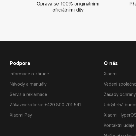
Oprava se 100% originálními
Př
oficiálními díly
Podpora
O nás
Informace o záruce
Xiaomi
Návody a manuály
Vedení společno
Servis a reklamace
Zásady ochrany
Zákaznická linka: +420 800 701 541
Udržitelná bud
Xiaomi Pay
Xiaomi HyperO
Kontaktní údaje
Nařízení o digit