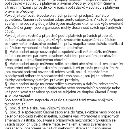
požadavků v souladu s platnými právními předpisy; orgánům činným
v trestním řízení v případě konkrétních požadavků v souladu s platnými
právními předpisy.
Pokud je to přípustné podle platných právních předpisů, zpřístupní
společnost Xiaomi vaše osobní údaje těmto subjektům. V každém případě
zveřejníme pouze ty údaje, které jsou nezbytné k tomu, aby výše uvedené
příslušné orgány nebo organizace mohly dosáhnout svých oprávněných
účelů.
Pokud je to nezbytné a přípustné podle platných právních předpisů,
sdělíme vaše osobní údaje také výše uvedeným subjektům za účelem
ochrany našeho vlastního podnikání, práv, majetku nebo služeb, například
za účelem vymáhání našich smluvních podmínek.
§ Vaše osobní údaje související se spolehlivostí vašeho účtu můžeme
sdílet s externími partnery, abychom zabránili podvodům, porušování
předpisů a jinému škodlivému chování.
§ Vaše osobní údaje můžeme sdílet s našimi účetními, auditory, právníky
nebo jinými odbornými externími poradci, kteří pro nás pracují s tím, že
jsou vázáni profesní povinností mlčenlivosti, pokud je požádáme
o poskytnutí odborného poradenství nebo pokud jsou jejich odborné
služby vyžadovány platnými právními předpisy.
§ Vaše osobní údaje můžeme sdílet s investory a dalšími relevantními
třetími stranami v případě skutečného nebo potenciálního prodeje nebo
jiné podnikové transakce týkající se subjektu ve skupině Xiaomi Group.
4. 2. Předávání
Společnost Xiaomi nepředá vaše údaje žádné třetí straně s výjimkou
těchto situací:
§ pokud jsme získali váš výslovný souhlas;
§ pokud je společnost Xiaomi zapojena do fúze, akvizice nebo prodeje
celého nebo části svého majetku, budeme vás informovat o případných
změnách vlastníka, používání a případných možnostech týkajících se
vašich osobních údajů, které máte, e-mailem a/nebo zveřejněním
výrazného upozornění na našich webových stránkách nebo jinými