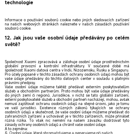
technologie
Informace o používání souborů cookie nebo jiných sledovacích zařízení
na našich webových stránkách naleznete v našich zásadách používání
souborů cookie.
12. Jak jsou vaše osobní údaje předávány po celém
světě?
Společnost Xiaomi zpracovává a zálohuje osobní údaje prostřednictvím
globální provozní a kontrolní infrastruktury. V současné době má
společnost Xiaomi datová centra v Indii, Nizozemsku, Rusku a Singapuru.
Pro účely popsané v těchto zásadách ochrany osobních údajů mohou být
vaše údaje předávány do těchto datových center v souladu s platnými
právními předpisy.
Vaše osobní údaje můžeme taktéž předávat externím poskytovatelům
služeb a obchodním partnerům. Proto mohou být vaše údaje předávány
do jiných zemí či regionů. Jurisdikce, v nichž se tato globální zařízení,
externí poskytovatelé služeb a obchodní partneři nacházejí, mohou, avšak
nemusí zajišťovat ochranu osobních údajů na stejné úrovni, jako je tomu
ve vaší jurisdikci. Existence různých zákonů týkajících se ochrany
osobních údajů a skutečnost, že vaše osobní údaje můžeme předávat do
zahraničních zařízení a uchovávat je v těchto zařízeních, může přinášet
různá rizika. To však nic nemění na našem závazku dodržovat tyto
zásady ochrany osobních údajů a chránit vaše osobní údaje.
A to zejména:
§ Osobní údaje, které shromažďujeme a generujeme při našich