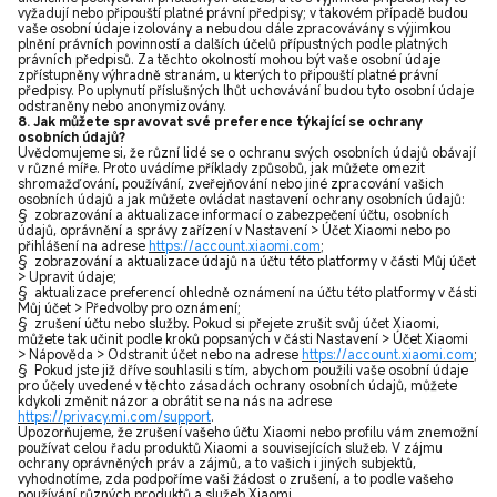
vyžadují nebo připouští platné právní předpisy; v takovém případě budou
vaše osobní údaje izolovány a nebudou dále zpracovávány s výjimkou
plnění právních povinností a dalších účelů přípustných podle platných
právních předpisů. Za těchto okolností mohou být vaše osobní údaje
zpřístupněny výhradně stranám, u kterých to připouští platné právní
předpisy. Po uplynutí příslušných lhůt uchovávání budou tyto osobní údaje
odstraněny nebo anonymizovány.
8. Jak můžete spravovat své preference týkající se ochrany
osobních údajů?
Uvědomujeme si, že různí lidé se o ochranu svých osobních údajů obávají
v různé míře. Proto uvádíme příklady způsobů, jak můžete omezit
shromažďování, používání, zveřejňování nebo jiné zpracování vašich
osobních údajů a jak můžete ovládat nastavení ochrany osobních údajů:
§ zobrazování a aktualizace informací o zabezpečení účtu, osobních
údajů, oprávnění a správy zařízení v Nastavení > Účet Xiaomi nebo po
přihlášení na adrese
https://account.xiaomi.com
;
§ zobrazování a aktualizace údajů na účtu této platformy v části Můj účet
> Upravit údaje;
§ aktualizace preferencí ohledně oznámení na účtu této platformy v části
Můj účet > Předvolby pro oznámení;
§ zrušení účtu nebo služby. Pokud si přejete zrušit svůj účet Xiaomi,
můžete tak učinit podle kroků popsaných v části Nastavení > Účet Xiaomi
> Nápověda > Odstranit účet nebo na adrese
https://account.xiaomi.com
;
§ Pokud jste již dříve souhlasili s tím, abychom použili vaše osobní údaje
pro účely uvedené v těchto zásadách ochrany osobních údajů, můžete
kdykoli změnit názor a obrátit se na nás na adrese
https://privacy.mi.com/support
.
Upozorňujeme, že zrušení vašeho účtu Xiaomi nebo profilu vám znemožní
používat celou řadu produktů Xiaomi a souvisejících služeb. V zájmu
ochrany oprávněných práv a zájmů, a to vašich i jiných subjektů,
vyhodnotíme, zda podpoříme vaši žádost o zrušení, a to podle vašeho
používání různých produktů a služeb Xiaomi.