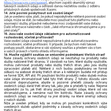
https://privacy.mi.com/support
, abychom zajistili okamžitý výmaz
takových osobních údajů a odhlásili danou nezletilou osobu z odběru
příslušných služeb společnosti Xiaomi.
14. Jste povinni poskytnout své osobní údaje?
Jak je uvedeno výše, platí, že pokud neposkytnete některé povinné osobní
údaje, může se stát, že nebudete moci používat tuto platformu nebo
související služby, případně nebudeme moci zodpovědět vaše dotazy.
Další informace naleznete v části „Jaké informace shromažďujeme a pro
jaké účely
?
“.
15. Jsou vaše osobní údaje základem pro automatizované
rozhodování, včetně profilování?
Vaše osobní údaje zásadně nepoužíváme k plně automatizovanému
rozhodování, včetně profilování. V případě, že bychom měli takové
postupy použít, obstaráme si váš výslovný souhlas a předem vás o tom
a vašich právech v tomto ohledu informujeme.
16.
Musíte vyjádřit souhlas se smluvními podmínkami třetích stran?
Naše zásady ochrany osobních údajů se nevztahují na produkty nebo
služby nabízené třetí stranou. V závislosti na tom, které služby využíváte,
mohou zahrnovat produkty nebo služby třetích stran, jako jsou služby
zpracování plateb atd. Některé z nich budou poskytovány ve formě
odkazů na webové stránky třetích stran a k některým budete mít přístup
ve formě SDK, API atd. Při používání těchto produktů nebo služeb mohou
vaše údaje shromažďovat také tyto třetí strany. Z tohoto důvodu vám
důrazně doporučujeme, abyste si pozorně přečetli zásady ochrany
osobních údajů dané třetí strany tak, jako jste si přečetli ty naše. Nejsme
odpovědní za to, jak třetí strany používají osobní údaje, které od vás
shromažďujeme, a nemáme nad tím kontrolu. Naše zásady ochrany
osobních údajů se nevztahují na jiné stránky, na které směřují odkazy
z našich služeb.
Níže je uveden příklad, kdy se mohou při používání konkrétních výše
uvedených služeb uplatnit podmínky a zásady ochrany osobních údajů
třetích stran: