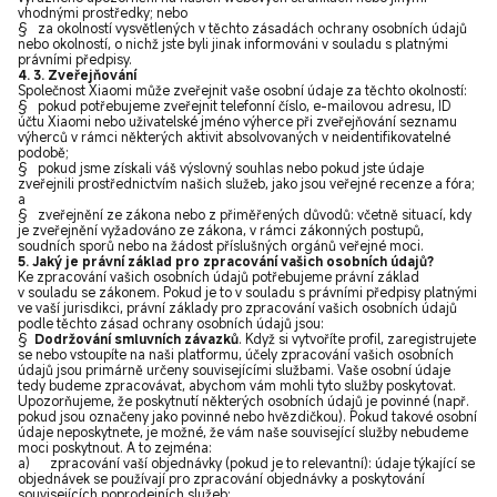
vhodnými prostředky; nebo
§ za okolností vysvětlených v těchto zásadách ochrany osobních údajů
nebo okolností, o nichž jste byli jinak informováni v souladu s platnými
právními předpisy.
4. 3. Zveřejňování
Společnost Xiaomi může zveřejnit vaše osobní údaje za těchto okolností:
§ pokud potřebujeme zveřejnit telefonní číslo, e-mailovou adresu, ID
účtu Xiaomi nebo uživatelské jméno výherce při zveřejňování seznamu
výherců v rámci některých aktivit absolvovaných v neidentifikovatelné
podobě;
§ pokud jsme získali váš výslovný souhlas nebo pokud jste údaje
zveřejnili prostřednictvím našich služeb, jako jsou veřejné recenze a fóra;
a
§ zveřejnění ze zákona nebo z přiměřených důvodů: včetně situací, kdy
je zveřejnění vyžadováno ze zákona, v rámci zákonných postupů,
soudních sporů nebo na žádost příslušných orgánů veřejné moci.
5. Jaký je právní základ pro zpracování vašich osobních údajů?
Ke zpracování vašich osobních údajů potřebujeme právní základ
v souladu se zákonem. Pokud je to v souladu s právními předpisy platnými
ve vaší jurisdikci, právní základy pro zpracování vašich osobních údajů
podle těchto zásad ochrany osobních údajů jsou:
§
Dodržování smluvních závazků
. Když si vytvoříte profil, zaregistrujete
se nebo vstoupíte na naši platformu, účely zpracování vašich osobních
údajů jsou primárně určeny souvisejícími službami. Vaše osobní údaje
tedy budeme zpracovávat, abychom vám mohli tyto služby poskytovat
.
Upozorňujeme, že poskytnutí některých osobních údajů je povinné (např.
pokud jsou označeny jako povinné nebo hvězdičkou). Pokud takové osobní
údaje neposkytnete, je možné, že vám naše související služby nebudeme
moci poskytnout. A to zejména:
a) zpracování vaší objednávky (pokud je to relevantní): údaje týkající se
objednávek se používají pro zpracování objednávky a poskytování
souvisejících poprodejních služeb;