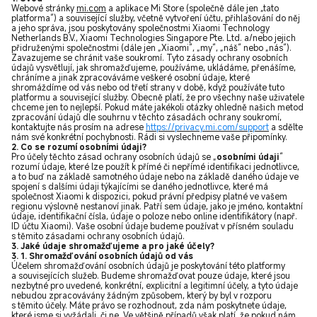
Webové stránky
mi.com
a aplikace Mi Store (společně dále jen „tato
platforma“) a související služby, včetně vytvoření účtu, přihlašování do něj
a jeho správa, jsou poskytovány společnostmi Xiaomi Technology
Netherlands B.V., Xiaomi Technologies Singapore Pte. Ltd. a/nebo jejich
přidruženými společnostmi (dále jen „Xiaomi“, „my“, „náš“ nebo „nás“).
Zavazujeme se chránit vaše soukromí. Tyto zásady ochrany osobních
údajů vysvětlují, jak shromažďujeme, používáme, ukládáme, přenášíme,
chráníme a jinak zpracováváme veškeré osobní údaje, které
shromáždíme od vás nebo od třetí strany v době, když používáte tuto
platformu a související služby. Obecně platí, že pro všechny naše uživatele
chceme jen to nejlepší. Pokud máte jakékoli otázky ohledně našich metod
zpracování údajů dle souhrnu v těchto zásadách ochrany soukromí,
kontaktujte nás prosím na adrese
https://privacy.mi.com/support
a sdělte
nám své konkrétní pochybnosti. Rádi si vyslechneme vaše připomínky.
2. Co se rozumí osobními údaji?
Pro účely těchto zásad ochrany osobních údajů se „
osobními údaji
“
rozumí údaje, které lze použít k přímé či nepřímé identifikaci jednotlivce,
a to buď na základě samotného údaje nebo na základě daného údaje ve
spojení s dalšími údaji týkajícími se daného jednotlivce, které má
společnost Xiaomi k dispozici, pokud právní předpisy platné ve vašem
regionu výslovně nestanoví jinak. Patří sem údaje, jako je jméno, kontaktní
údaje, identifikační čísla, údaje o poloze nebo online identifikátory (např.
ID účtu Xiaomi).
Vaše osobní údaje budeme používat v přísném souladu
s těmito zásadami ochrany osobních údajů.
3. Jaké údaje shromažďujeme a pro jaké účely?
3. 1. Shromažďování osobních údajů od vás
Účelem shromažďování osobních údajů je poskytování této platformy
a souvisejících služeb. Budeme shromažďovat pouze údaje, které jsou
nezbytné pro uvedené, konkrétní, explicitní a legitimní účely, a tyto údaje
nebudou zpracovávány žádným způsobem, který by byl v rozporu
s těmito účely. Máte právo se rozhodnout, zda nám poskytnete údaje,
které jsme si vyžádali, či ne. Ve většině případů však platí, že pokud nám