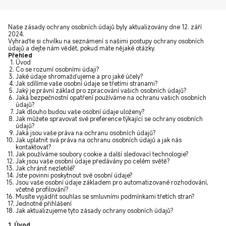
Naše zásady ochrany osobních údajů byly aktualizovány dne 12. září
2024.
Vyhraďte si chvilku na seznámení s našimi postupy ochrany osobních
údajů a dejte nám vědět, pokud máte nějaké otázky.
Přehled
Úvod
Co se rozumí osobními údaji?
Jaké údaje shromažďujeme a pro jaké účely?
Jak sdílíme vaše osobní údaje se třetími stranami?
Jaký je právní základ pro zpracování vašich osobních údajů?
Jaká bezpečnostní opatření používáme na ochranu vašich osobních
údajů?
Jak dlouho budou vaše osobní údaje uloženy?
Jak můžete spravovat své preference týkající se ochrany osobních
údajů?
Jaká jsou vaše práva na ochranu osobních údajů?
Jak uplatnit svá práva na ochranu osobních údajů a jak nás
kontaktovat?
Jak používáme soubory cookie a další sledovací technologie?
Jak jsou vaše osobní údaje předávány po celém světě?
Jak chránit nezletilé?
Jste povinni poskytnout své osobní údaje?
Jsou vaše osobní údaje základem pro automatizované rozhodování,
včetně profilování?
Musíte vyjádřit souhlas se smluvními podmínkami třetích stran?
Jednotné přihlášení
Jak aktualizujeme tyto zásady ochrany osobních údajů?
1. Úvod