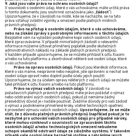
9. Jaká jsou vaše práva na ochranu osobních údajů?
V souvislosti s osobními údaji, které o vás uchováváme, máte určitá práva
(v tomto dokumentu jsou souhrnně označována jako „
žádost
“).
Upozorňujeme, že v závislosti na místě, kde se nacházíte, se na tato
práva vztahují zvláštní výjimky a omezení podle platných místních
právních předpisů:
·
Právo na přístup k osobním údajům, které o vás uchováváme,
nebo na získání zprávy s podrobnými informacemi o těchto údajích
.
Bezplatně vám na vyžádání poskytneme kopii vašich osobních údajů,
které zpracováváme. V případě mimořádných žádostí o relevantní
informace můžeme účtovat přiměřený poplatek podle skutečných
administrativních nákladů na základě platných právních předpisů.
V každém případě upozorňujeme, že se můžete přihlásit k účtu Xiaomi
a/nebo na tuto platformu a zkontrolovat některé své osobní údaje, které
o vás uchováváme.
·
Právo na opravu osobních údajů
.
Pokud jsou kterékoli informace,
které o vás máme, nesprávné nebo neúplné, jste oprávněni si nechat své
osobní údaje opravit nebo doplnit podle účelu jejich použití.
Upozorňujeme, že za účelem opravy některých z vašich údajů se můžete
také přihlásit k účtu Xiaomi a/nebo na tuto platformu.
·
Právo na výmaz vašich osobních údajů
. V závislosti na
požadavcích platných právních předpisů máte právo požádat o výmaz
nebo odstranění svých osobních údajů, pokud již nemáme žádný
přesvědčivý důvod je i nadále používat. Zvážíme důvody pro vaši žádost
o výmaz a podnikneme přiměřené kroky, včetně technických opatření,
k provedení výmazu vašich osobních údajů.
Upozorňujeme, že se může
stát, že z důvodu platných právních předpisů (například pokud je to
nezbytné pro uchování vašich osobních údajů pro případné nároky,
které mohou vzniknout v souvislosti se zpracováním těchto
osobních údajů) a/nebo technologických omezení nebudeme
schopni okamžitě odstranit údaje ze záložního systému. V takovém
případě vaše osobní údaje bezpečně uložíme a zabráníme jejich