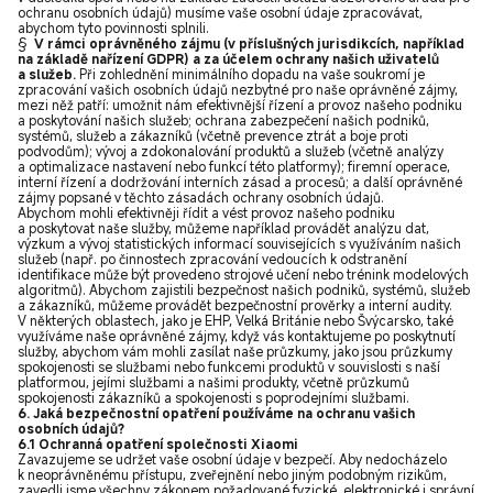
ochranu osobních údajů) musíme vaše osobní údaje zpracovávat,
abychom tyto povinnosti splnili.
§
V rámci oprávněného zájmu (v příslušných jurisdikcích, například
na základě nařízení GDPR) a za účelem ochrany našich uživatelů
a služeb.
Při zohlednění minimálního dopadu na vaše soukromí je
zpracování vašich osobních údajů nezbytné pro naše oprávněné zájmy,
mezi něž patří: umožnit nám efektivnější řízení a provoz našeho podniku
a poskytování našich služeb; ochrana zabezpečení našich podniků,
systémů, služeb a zákazníků (včetně prevence ztrát a boje proti
podvodům); vývoj a zdokonalování produktů a služeb (včetně analýzy
a optimalizace nastavení nebo funkcí této platformy); firemní operace,
interní řízení a dodržování interních zásad a procesů; a další oprávněné
zájmy popsané v těchto zásadách ochrany osobních údajů.
Abychom mohli efektivněji řídit a vést provoz našeho podniku
a poskytovat naše služby, můžeme například provádět analýzu dat,
výzkum a vývoj statistických informací souvisejících s využíváním našich
služeb (např. po činnostech zpracování vedoucích k odstranění
identifikace může být provedeno strojové učení nebo trénink modelových
algoritmů). Abychom zajistili bezpečnost našich podniků, systémů, služeb
a zákazníků, můžeme provádět bezpečnostní prověrky a interní audity.
V některých oblastech, jako je EHP, Velká Británie nebo Švýcarsko, také
využíváme naše oprávněné zájmy, když vás kontaktujeme po poskytnutí
služby, abychom vám mohli zasílat naše průzkumy, jako jsou průzkumy
spokojenosti se službami nebo funkcemi produktů v souvislosti s naší
platformou, jejími službami a našimi produkty, včetně průzkumů
spokojenosti zákazníků a spokojenosti s poprodejními službami.
6. Jaká bezpečnostní opatření používáme na ochranu vašich
osobních údajů?
6.1 Ochranná opatření společnosti Xiaomi
Zavazujeme se udržet vaše osobní údaje v bezpečí. Aby nedocházelo
k neoprávněnému přístupu, zveřejnění nebo jiným podobným rizikům,
zavedli jsme všechny zákonem požadované fyzické, elektronické i správní