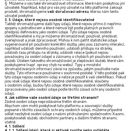
§ Můžeme o vás také shromažďovat informace, které nám poskytnou jiní
uživatelé. Například, když pro vás jiný uživatel na této platformě zakoupí
produkt, shromažďujeme
vaši doručovací adresu
, kterou nám tento
uživatel poskytne.
3. 3. Údaje, které nejsou osobně identifikovatelné
Taktéž shromažďujeme další typy údajů, které nejsou přímo či nepřímo
spojeny s jednotlivcem a které nemusí být podle platných právních
předpisů definovány jako osobní údaje. Tyto údaje nejsou osobně
identifikovatelné a my je můžeme shromažďovat, používat, předávat,
zveřejňovat a jinak zpracovávat. Mohou k nim patřit statistické údaje
vygenerované při používání konkrétní služby, jako jsou záznamy interakcí,
například události denního používání, události přístupu na stránky,
události času přístupu na stránky, události relace (pokud nejsou
považovány za osobní údaje) a záznamy o chybách při používání našich
služeb. Účelem takového shromažďování je zlepšování služeb, které vám
poskytujeme (např. opravy chyb na webu). Typy a množství
shromažďovaných informací závisí na způsobu, jakým používáte naše
služby. Tyto informace používáme v souhrnné podobě. V této podobě pak
tyto údaje nejsou osobními údaji a nelze je použít k vaší identifikaci. Pokud
jsou však údaje, které nejsou osobně identifikovatelné, sloučeny
s osobními údaji, budou tyto údaje, které nejsou osobně identifikovatelné,
zpracovávány jako osobní údaje podle těchto zásad ochrany osobních
údajů.
4. Jak sdílíme vaše osobní údaje se třetími stranami?
Žádné osobní údaje neprodáváme třetím stranám.
Abychom vám mohli poskytovat tuto platformu a související služby
popsané v těchto zásadách ochrany osobních údajů, můžeme případně
sdílet nezbytné osobní údaje s našimi přidruženými společnostmi Xiaomi,
poskytovateli služeb, obchodními partnery a dalšími třetími stranami,
včetně:
4. 1. Sdílení
4. 1. 1. Sdílení údajů, které si aktivně zvolíte nebo vyžádáte