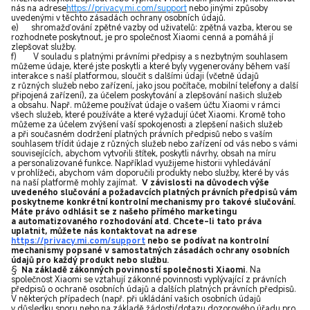
nás na adrese
https://
privacy.mi.com/support
nebo jinými způsoby
uvedenými v těchto zásadách ochrany osobních údajů.
e) shromažďování zpětné vazby od uživatelů: zpětná vazba, kterou se
rozhodnete poskytnout, je pro společnost Xiaomi cenná a pomáhá jí
zlepšovat služby.
f) V souladu s platnými právními předpisy a s nezbytným souhlasem
můžeme údaje, které jste poskytli a které byly vygenerovány během vaší
interakce s naší platformou, sloučit s dalšími údaji (včetně údajů
z různých služeb nebo zařízení, jako jsou počítače, mobilní telefony a další
připojená zařízení), za účelem poskytování a zlepšování našich služeb
a obsahu. Např. můžeme používat údaje o vašem účtu Xiaomi v rámci
všech služeb, které používáte a které vyžadují účet Xiaomi. Kromě toho
můžeme za účelem zvýšení vaší spokojenosti a zlepšení našich služeb
a při současném dodržení platných právních předpisů nebo s vaším
souhlasem třídit údaje z různých služeb nebo zařízení od vás nebo s vámi
souvisejících, abychom vytvořili štítek, poskytli návrhy, obsah na míru
a personalizované funkce. Například využijeme historii vyhledávání
v prohlížeči, abychom vám doporučili produkty nebo služby, které by vás
na naší platformě mohly zajímat.
V závislosti na důvodech výše
uvedeného slučování a požadavcích platných právních předpisů vám
poskytneme konkrétní kontrolní mechanismy pro takové slučování.
Máte právo odhlásit se z našeho přímého marketingu
a automatizovaného rozhodování atd. Chcete-li tato práva
uplatnit, můžete nás kontaktovat na adrese
https://privacy.mi.com/support
nebo se podívat na kontrolní
mechanismy popsané v samostatných zásadách ochrany osobních
údajů pro každý produkt nebo službu.
§
Na základě zákonných povinností společnosti Xiaomi
. Na
společnost Xiaomi se vztahují zákonné povinnosti vyplývající z právních
předpisů o ochraně osobních údajů a dalších platných právních předpisů.
V některých případech (např. při ukládání vašich osobních údajů
v důsledku sporu nebo na základě žádosti/dotazu dozorového úřadu pro