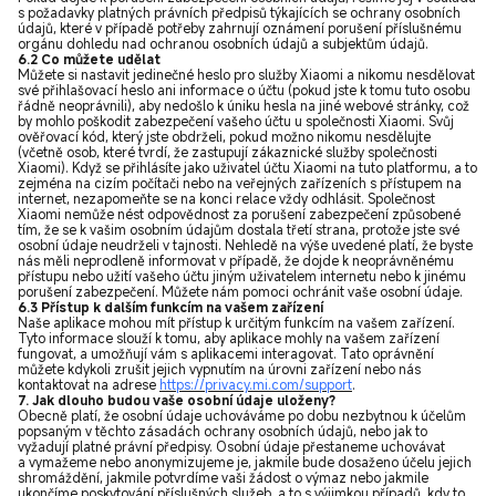
s požadavky platných právních předpisů týkajících se ochrany osobních
údajů, které v případě potřeby zahrnují oznámení porušení příslušnému
orgánu dohledu nad ochranou osobních údajů a subjektům údajů.
6.2 Co můžete udělat
Můžete si nastavit jedinečné heslo pro služby Xiaomi a nikomu nesdělovat
své přihlašovací heslo ani informace o účtu (pokud jste k tomu tuto osobu
řádně neoprávnili), aby nedošlo k úniku hesla na jiné webové stránky, což
by mohlo poškodit zabezpečení vašeho účtu u společnosti Xiaomi. Svůj
ověřovací kód, který jste obdrželi, pokud možno nikomu nesdělujte
(včetně osob, které tvrdí, že zastupují zákaznické služby společnosti
Xiaomi). Když se přihlásíte jako uživatel účtu Xiaomi na tuto platformu, a to
zejména na cizím počítači nebo na veřejných zařízeních s přístupem na
internet, nezapomeňte se na konci relace vždy odhlásit. Společnost
Xiaomi nemůže nést odpovědnost za porušení zabezpečení způsobené
tím, že se k vašim osobním údajům dostala třetí strana, protože jste své
osobní údaje neudrželi v tajnosti. Nehledě na výše uvedené platí, že byste
nás měli neprodleně informovat v případě, že dojde k neoprávněnému
přístupu nebo užití vašeho účtu jiným uživatelem internetu nebo k jinému
porušení zabezpečení. Můžete nám pomoci ochránit vaše osobní údaje.
6.3 Přístup k dalším funkcím na vašem zařízení
Naše aplikace mohou mít přístup k určitým funkcím na vašem zařízení.
Tyto informace slouží k tomu, aby aplikace mohly na vašem zařízení
fungovat, a umožňují vám s aplikacemi interagovat. Tato oprávnění
můžete kdykoli zrušit jejich vypnutím na úrovni zařízení nebo nás
kontaktovat na adrese
https://privacy.mi.com/support
.
7. Jak dlouho budou vaše osobní údaje uloženy?
Obecně platí, že osobní údaje uchováváme po dobu nezbytnou k účelům
popsaným v těchto zásadách ochrany osobních údajů, nebo jak to
vyžadují platné právní předpisy. Osobní údaje přestaneme uchovávat
a vymažeme nebo anonymizujeme je, jakmile bude dosaženo účelu jejich
shromáždění, jakmile potvrdíme vaši žádost o výmaz nebo jakmile
ukončíme poskytování příslušných služeb, a to s výjimkou případů, kdy to