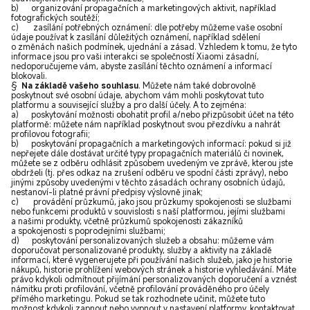
b) organizování propagačních a marketingových aktivit, například
fotografických soutěží;
c) zasílání potřebných oznámení: dle potřeby můžeme vaše osobní
údaje používat k zasílání důležitých oznámení, například sdělení
o změnách našich podmínek, ujednání a zásad. Vzhledem k tomu, že tyto
informace jsou pro vaši interakci se společností Xiaomi zásadní,
nedoporučujeme vám, abyste zasílání těchto oznámení a informací
blokovali.
§
Na základě vašeho souhlasu
. Můžete nám také dobrovolně
poskytnout své osobní údaje, abychom vám mohli poskytovat tuto
platformu a související služby a pro další účely. A to zejména:
a) poskytování možnosti obohatit profil a/nebo přizpůsobit účet na této
platformě: můžete nám například poskytnout svou přezdívku a nahrát
profilovou fotografii;
b) poskytování propagačních a marketingových informací: pokud si již
nepřejete dále dostávat určité typy propagačních materiálů či novinek,
můžete se z odběru odhlásit způsobem uvedeným ve zprávě, kterou jste
obdrželi (tj. přes odkaz na zrušení odběru ve spodní části zprávy), nebo
jinými způsoby uvedenými v těchto zásadách ochrany osobních údajů,
nestanoví-li platné právní předpisy výslovně jinak;
c) provádění průzkumů, jako jsou průzkumy spokojenosti se službami
nebo funkcemi produktů v souvislosti s naší platformou, jejími službami
a našimi produkty, včetně průzkumů spokojenosti zákazníků
a spokojenosti s poprodejními službami;
d) poskytování personalizovaných služeb a obsahu: můžeme vám
doporučovat personalizované produkty, služby a aktivity na základě
informací, které vygenerujete při používání našich služeb, jako je historie
nákupů, historie prohlížení webových stránek a historie vyhledávání. Máte
právo kdykoli odmítnout přijímání personalizovaných doporučení a vznést
námitku proti profilování, včetně profilování prováděného pro účely
přímého marketingu. Pokud se tak rozhodnete učinit, můžete tuto
možnost kdykoli zapnout nebo vypnout v nastavení platformy, kontaktovat