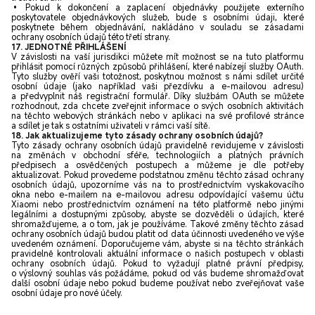
• Pokud k dokončení a zaplacení objednávky použijete externího
poskytovatele objednávkových služeb, bude s osobními údaji, které
poskytnete během objednávání, nakládáno v souladu se zásadami
ochrany osobních údajů této třetí strany.
17. JEDNOTNÉ PŘIHLÁŠENÍ
V závislosti na vaší jurisdikci můžete mít možnost se na tuto platformu
přihlásit pomocí různých způsobů přihlášení, které nabízejí služby OAuth.
Tyto služby ověří vaši totožnost, poskytnou možnost s námi sdílet určité
osobní údaje (jako například vaši přezdívku a e-mailovou adresu)
a předvyplnit náš registrační formulář. Díky službám OAuth se můžete
rozhodnout, zda chcete zveřejnit informace o svých osobních aktivitách
na těchto webových stránkách nebo v aplikaci na své profilové stránce
a sdílet je tak s ostatními uživateli v rámci vaší sítě.
18. Jak aktualizujeme tyto zásady ochrany osobních údajů?
Tyto zásady ochrany osobních údajů pravidelně revidujeme v závislosti
na změnách v obchodní sféře, technologiích a platných právních
předpisech a osvědčených postupech a můžeme je dle potřeby
aktualizovat. Pokud provedeme podstatnou změnu těchto zásad ochrany
osobních údajů, upozorníme vás na to prostřednictvím vyskakovacího
okna nebo e-mailem na e-mailovou adresu odpovídající vašemu účtu
Xiaomi nebo prostřednictvím oznámení na této platformě nebo jinými
legálními a dostupnými způsoby, abyste se dozvěděli o údajích, které
shromažďujeme, a o tom, jak je používáme. Takové změny těchto zásad
ochrany osobních údajů budou platit od data účinnosti uvedeného ve výše
uvedeném oznámení. Doporučujeme vám, abyste si na těchto stránkách
pravidelně kontrolovali aktuální informace o našich postupech v oblasti
ochrany osobních údajů. Pokud to vyžadují platné právní předpisy,
o výslovný souhlas vás požádáme, pokud od vás budeme shromažďovat
další osobní údaje nebo pokud budeme používat nebo zveřejňovat vaše
osobní údaje pro nové účely.