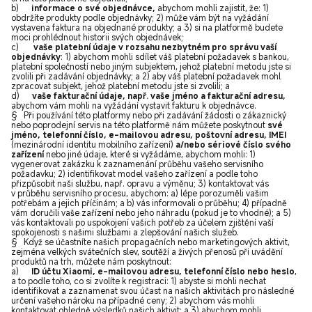
b)
informace o své objednávce,
abychom mohli zajistit, že: 1)
obdržíte produkty podle objednávky; 2) může vám být na vyžádání
vystavena faktura na objednané produkty; a 3) si na platformě budete
moci prohlédnout historii svých objednávek;
c)
vaše platební údaje v rozsahu nezbytném pro správu vaší
objednávky
: 1) abychom mohli sdílet váš platební požadavek s bankou,
platební společností nebo jiným subjektem, jehož platební metodu jste si
zvolili při zadávání objednávky; a 2) aby váš platební požadavek mohl
zpracovat subjekt, jehož platební metodu jste si zvolili; a
d)
vaše fakturační údaje, např. vaše jméno a fakturační adresu,
abychom vám mohli na vyžádání vystavit fakturu k objednávce.
§ Při používání této platformy nebo při zadávání žádosti o zákaznický
nebo poprodejní servis na této platformě nám můžete poskytnout
své
jméno, telefonní číslo, e-mailovou adresu, poštovní adresu, IMEI
(mezinárodní identitu mobilního zařízení)
a/nebo sériové číslo svého
zařízení
nebo jiné údaje, které si vyžádáme, abychom mohli: 1)
vygenerovat zakázku k zaznamenání průběhu vašeho servisního
požadavku; 2) identifikovat model vašeho zařízení a podle toho
přizpůsobit naši službu, např. opravu a výměnu; 3) kontaktovat vás
v průběhu servisního procesu, abychom: a) lépe porozuměli vašim
potřebám a jejich příčinám; a b) vás informovali o průběhu; 4) případně
vám doručili vaše zařízení nebo jeho náhradu (pokud je to vhodné); a 5)
vás kontaktovali po uspokojení vašich potřeb za účelem zjištění vaší
spokojenosti s našimi službami a zlepšování našich služeb.
§ Když se účastníte našich propagačních nebo marketingových aktivit,
zejména velkých svátečních slev, soutěží a živých přenosů při uvádění
produktů na trh, můžete nám poskytnout:
a)
ID účtu Xiaomi, e-mailovou adresu, telefonní číslo nebo heslo
,
a to podle toho, co si zvolíte k registraci: 1) abyste si mohli nechat
identifikovat a zaznamenat svou účast na našich aktivitách pro následné
určení vašeho nároku na případné ceny; 2) abychom vás mohli
kontaktovat ohledně výsledků našich aktivit; a 3) abychom mohli