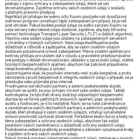
postupy v zájmu ochrany a zabezpečení údajů, které od vás
shromažďujeme. Zajistíme ochranu vašich osobních údajů v souladu
s platnými právními předpisy.
Například při přístupu ke svému účtu Xiaomi použijete náš dvoufázový
ověřovací program umožňující lepší zabezpečení pro případ, že je váš
účet ohrožen. Pokud budete posílat údaje ze svého zařízení Xiaomi na
naše servery nebo takové údaje dostávat, zajistíme, aby byly šifrovány
pomocí technologie Transport Layer Security („TLS“) a dalších algoritmů.
Všechny vaše osobní údaje jsou uloženy na zabezpečených serverech
a chráněny v řízených zařízeních. Vaše údaje klasifikujeme podle
důležitosti a citlivosti a zajišťujeme, aby se vašim osobním údajům
dostávalo požadované úrovně zabezpečení. Máme zvláštní opatření pro
kontrolu přístupu pro uložení dat v cloudu a pravidelně přezkoumáváme
své postupy v oblasti shromažďování, ukládání a zpracování údajů, včetně
fyzických bezpečnostních opatření, abychom tak zabránili případnému
neoprávněnému přístupu a užívání.
Upozorňujeme však, že používání internetu není zcela bezpečné, a proto
nemůžeme zaručit bezpečnost či integritu osobních údajů v případě, že je
předáváte nebo přijímáte přes internet.
Prověřujeme své obchodní partnery a externí poskytovatele služeb,
abychom se ujistili, že jsou schopni chránit vaše osobní údaje. Taktéž
kontrolujeme, že tyto třetí strany dodržují odpovídající bezpečnostní
standardy ve formě patřičných smluvních opatření, popř. provádění
auditů a hodnocení, je-li to nezbytné. Navíc se na naše zaměstnance
a zaměstnance našich obchodních partnerů a externích poskytovatelů
služeb, kteří přistupují k vašim osobním údajům, vztahují vymahatelné
smluvní povinnosti zachovat důvěrnost. Pořádáme školicí kurzy a testy na
téma zabezpečení a ochrany osobních údajů, abychom tak zvýšili
povědomí našich zaměstnanců o důležitosti ochrany osobních údajů.
Podnikneme veškeré prakticky proveditelné a zákonem vyžadované kroky
k zajištění ochrany vašich osobních údajů.
Pokud dojde k porušení zabezpečení osobních údajů, řešíme jej v souladu