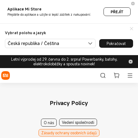
Aplikace Mi Store
PŘEJÍT
Přejděte do aplikace a užijte si lepší zážitek z nakupování.
Vybrat polohu a jazyk
Česká republika / Čeština
Pokračovat
Letní výprodej od 29. června do 2. srpna! Powerbanky, batohy,
elektrokoloběžky a spousta novinek!
Privacy Policy
Vedení společnosti
O nás
Zásady ochrany osobních údajů