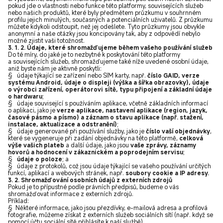
pokud jde o vlastnosti nebo funkce této platformy, souvisejících služeb
nebo našich produktů, které byly předmětem průzkumu v souhrnném
profilu jejich minulých, současných a potenciálních uživatelů. Z průzkumu
můžete kdykoli odstoupit, než jej odešlete. Tyto průzkumy jsou obvykle
anonymní a naše otázky jsou koncipovány tak, aby z odpovědí nebylo
možné zjistit vaši totožnost.
3. 1. 2. Údaje, které shromažďujeme během vašeho používání služeb
Do té míry, do jaké je to nezbytné k poskytování této platformy
a souvisejících služeb, shromažďujeme také níže uvedené osobní údaje,
aniž byste nám je aktivně poskytli:
§ údaje týkající se zařízení nebo SIM karty, např.
číslo GAID, verze
systému Android, údaje o displeji (výška a šířka obrazovky), údaje
o výrobci zařízení, operátorovi sítě, typu připojení a základní údaje
o hardwaru
;
§ údaje související s používáním aplikace, včetně základních informací
o aplikaci, jako je
verze aplikace, nastavení aplikace (region, jazyk,
časové pásmo a písmo) a záznam o stavu aplikace (např. stažení,
instalace, aktualizace a odstranění)
;
§ údaje generované při používání služby, jako je
číslo vaší objednávky
,
které se vygeneruje při zadání objednávky na této platformě,
celková
výše vašich plateb
a další údaje, jako jsou
vaše zprávy, záznamy
hovorů a hodnocení v zákaznickém a poprodejním servisu
;
§
údaje o poloze
; a
§ údaje z protokolů, což jsou údaje týkající se vašeho používání určitých
funkcí, aplikací a webových stránek, např.
soubory cookie a IP adresy.
3. 2. Shromažďování osobních údajů z externích zdrojů
Pokud je to přípustné podle právních předpisů, budeme o vás
shromažďovat informace z externích zdrojů.
Příklad:
§ Některé informace, jako jsou přezdívky, e-mailová adresa a profilová
fotografie, můžeme získat z externích služeb sociálních sítí (např. když se
pomocí účtu sociální sítě přihlásíte k naší službě).