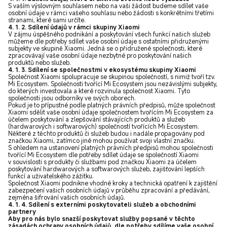
S vaším výslovným souhlasem nebo na vaši žádost budeme sdílet vaše
osobní údaje v rámci vašeho souhlasu nebo žádosti s konkrétními třetími
stranami, které sami určíte.
4. 1. 2. Sdílení údajů v rámci skupiny Xiaomi
V zájmu úspěšného podnikání a poskytování všech funkcí našich služeb
můžeme dle potřeby sdílet vaše osobní údaje s ostatními přidruženými
subjekty ve skupině Xiaomi. Jedná se o přidružené společnosti, které
zpracovávají vaše osobní údaje nezbytné pro poskytování našich
produktů nebo služeb.
4. 1. 3. Sdílení se společnostmi v ekosystému skupiny Xiaomi
Společnost Xiaomi spolupracuje se skupinou společností, s nimiž tvoří tzv.
Mi Ecosystem. Společnosti tvořící Mi Ecosystem jsou nezávislými subjekty,
do kterých investovala a které rozvinula společnost Xiaomi. Tyto
společnosti jsou odborníky ve svých oborech.
Pokud je to přípustné podle platných právních předpisů, může společnost
Xiaomi sdělit vaše osobní údaje společnostem tvořícím Mi Ecosystem za
účelem poskytování a zlepšování stávajících produktů a služeb
(hardwarových i softwarových) společností tvořících Mi Ecosystem.
Některé z těchto produktů či služeb budou i nadále propagovány pod
značkou Xiaomi, zatímco jiné mohou používat svoji vlastní značku.
S ohledem na ustanovení platných právních předpisů mohou společnosti
tvořící Mi Ecosystem dle potřeby sdílet údaje se společností Xiaomi
v souvislosti s produkty či službami pod značkou Xiaomi za účelem
poskytování hardwarových a softwarových služeb, zajišťování lepších
funkcí a uživatelského zážitku.
Společnost Xiaomi podnikne vhodné kroky a technická opatření k zajištění
zabezpečení vašich osobních údajů v průběhu zpracování a předávání,
zejména šifrování vašich osobních údajů.
4. 1. 4. Sdílení s externími poskytovateli služeb a obchodními
partnery
Aby pro nás bylo snazší poskytovat služby popsané v těchto
zásadách ochrany osobních údajů, dle potřeby sdílíme vaše osobní