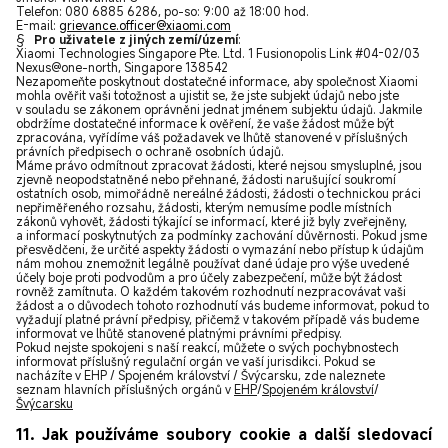
Telefon: 080 6885 6286, po-so: 9:00 až 18:00 hod.
E-mail:
grievance.officer@xiaomi.com
§
Pro uživatele z jiných zemí/území
:
Xiaomi Technologies Singapore Pte. Ltd. 1 Fusionopolis Link #04-02/03
Nexus@one-north, Singapore 138542
Nezapomeňte poskytnout dostatečné informace, aby společnost Xiaomi
mohla ověřit vaši totožnost a ujistit se, že jste subjekt údajů nebo jste
v souladu se zákonem oprávněni jednat jménem subjektu údajů. Jakmile
obdržíme dostatečné informace k ověření, že vaše žádost může být
zpracována, vyřídíme váš požadavek ve lhůtě stanovené v příslušných
právních předpisech o ochraně osobních údajů.
Máme právo odmítnout zpracovat žádosti, které nejsou smysluplné, jsou
zjevně neopodstatněné nebo přehnané, žádosti narušující soukromí
ostatních osob, mimořádně nereálné žádosti, žádosti o technickou práci
nepřiměřeného rozsahu, žádosti, kterým nemusíme podle místních
zákonů vyhovět, žádosti týkající se informací, které již byly zveřejněny,
a informací poskytnutých za podmínky zachování důvěrnosti. Pokud jsme
přesvědčeni, že určité aspekty žádosti o vymazání nebo přístup k údajům
nám mohou znemožnit legálně používat dané údaje pro výše uvedené
účely boje proti podvodům a pro účely zabezpečení, může být žádost
rovněž zamítnuta. O každém takovém rozhodnutí nezpracovávat vaši
žádost a o důvodech tohoto rozhodnutí vás budeme informovat, pokud to
vyžadují platné právní předpisy, přičemž v takovém případě vás budeme
informovat ve lhůtě stanovené platnými právními předpisy.
Pokud nejste spokojeni s naší reakcí, můžete o svých pochybnostech
informovat příslušný regulační orgán ve vaší jurisdikci. Pokud se
nacházíte v EHP / Spojeném království / Švýcarsku, zde naleznete
seznam hlavních příslušných orgánů v
EHP
/
Spojeném království
/
Švýcarsku
11. Jak používáme soubory cookie a další sledovací