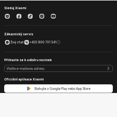
Sleduj Xiaomi
Zákaznický servis
Živý chat
+420 800 701 541
Přihlaste se k odběru novinek
Oficiální aplikace Xiaomi
Stahujte z Google Play nebo App Store
Zásady souborů cookie
Mapa webu
Česká republika / Čeština