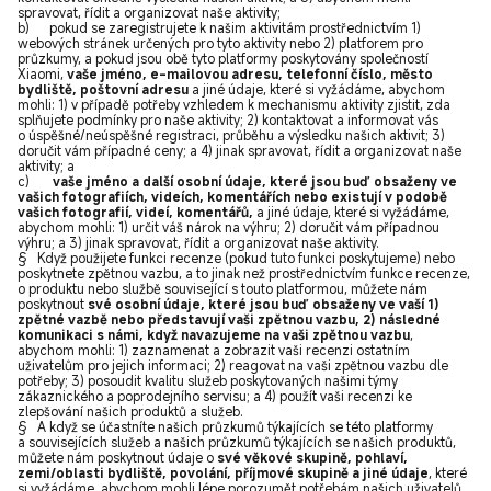
spravovat, řídit a organizovat naše aktivity;
b) pokud se zaregistrujete k našim aktivitám prostřednictvím 1)
webových stránek určených pro tyto aktivity nebo 2) platforem pro
průzkumy, a pokud jsou obě tyto platformy poskytovány společností
Xiaomi,
vaše jméno, e-mailovou adresu, telefonní číslo, město
bydliště, poštovní adresu
a jiné údaje, které si vyžádáme, abychom
mohli: 1) v případě potřeby vzhledem k mechanismu aktivity zjistit, zda
splňujete podmínky pro naše aktivity; 2) kontaktovat a informovat vás
o úspěšné/neúspěšné registraci, průběhu a výsledku našich aktivit; 3)
doručit vám případné ceny; a 4) jinak spravovat, řídit a organizovat naše
aktivity; a
c)
vaše jméno a další osobní údaje, které jsou buď obsaženy ve
vašich fotografiích, videích, komentářích nebo existují v podobě
vašich fotografií, videí, komentářů,
a jiné údaje, které si vyžádáme,
abychom mohli: 1) určit váš nárok na výhru; 2) doručit vám případnou
výhru; a 3) jinak spravovat, řídit a organizovat naše aktivity.
§ Když použijete funkci recenze (pokud tuto funkci poskytujeme) nebo
poskytnete zpětnou vazbu, a to jinak než prostřednictvím funkce recenze,
o produktu nebo službě související s touto platformou, můžete nám
poskytnout
své osobní údaje, které jsou buď obsaženy ve vaší 1)
zpětné vazbě nebo představují vaši zpětnou vazbu, 2) následné
komunikaci s námi, když navazujeme na vaši zpětnou vazbu
,
abychom mohli: 1) zaznamenat a zobrazit vaši recenzi ostatním
uživatelům pro jejich informaci; 2) reagovat na vaši zpětnou vazbu dle
potřeby; 3) posoudit kvalitu služeb poskytovaných našimi týmy
zákaznického a poprodejního servisu; a 4) použít vaši recenzi ke
zlepšování našich produktů a služeb.
§ A když se účastníte našich průzkumů týkajících se této platformy
a souvisejících služeb a našich průzkumů týkajících se našich produktů,
můžete nám poskytnout údaje o
své věkové skupině, pohlaví,
zemi/oblasti bydliště, povolání, příjmové skupině a jiné údaje
, které
si vyžádáme, abychom mohli lépe porozumět potřebám našich uživatelů,