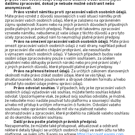
dalšímu zpracování, dokud je nebude možné odstranit nebo
anonymizovat.
·
Právo vznést námitku proti zpracování vašich osobních údajů.
Máte právo vznést z důvodů souvisejících s vaší situací námitku proti
zpracování vašich osobních údajů, které je založeno na oprávněném
zájmu společnosti Xiaomi nebo na jiných právních důvodech přípustných
podle platných právních předpisů. Pokud proti takovému zpracování
vznesete námitku, nebudeme již vaše údaje z těchto důvodů a pro tyto
účely zpracovávat, pokud nám to neumožňují platné právní předpisy.
·
Právo na omezení zpracování vašich osobních údajů
. Máte právo
omezit zpracování vašich osobních údajů z naší strany, například pokud
je zpracování dle vašeho chápání protiprávní, ale nesouhlasíte
s výmazem vašich osobních údajů. V takových případech budou vaše
osobní údaje zpracovávány pouze s vaším souhlasem, za účelem
uplatnění nebo obhajoby právních nároků nebo pro jiné právní účely /
z jiných právních důvodů, které připouští platné právní předpisy.
·
Právo na přenositelnost údajů
. Za určitých zákonem stanovených
okolností máte právo získat osobní údaje, které se vás týkají, ve
strukturovaném, běžně používaném a strojově čitelném formátu a/nebo
předat tyto osobní údaje jinému správci údajů.
·
Právo odvolat souhlas
. V případech, kdy je ke zpracování vašich
osobních údajů vyžadován váš souhlas, můžete tento souhlas kdykoli
odvolat. Upozorňujeme však, že pokud svůj souhlas odvoláte, je možné,
že nebudete moci nadále používat tuto platformu a související služby
a/nebo mít přístup k určitým informacím či funkcím. Odvolání vašeho
souhlasu nebo oprávnění nebude mít vliv na platnost našeho
shromažďování a zpracování, které proběhlo na základě vašeho souhlasu
až do okamžiku odvolání souhlasu.
·
Další práva podle platných právních předpisů
.
Nezapomeňte, že můžete také přistupovat, aktualizovat a odstranit
některé detaily týkající se určitých osobních údajů ve svém účtu na této
platformě, ve svém účtu Xiaomi na adrese
https://account.xiaomi.com