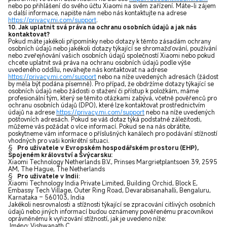
nebo po přihlášení do svého účtu Xiaomi na svém zařízení. Máte-li zájem
o další informace, napište nám nebo nás kontaktujte na adrese
https://privacy.mi.com/support
.
10. Jak uplatnit svá práva na ochranu osobních údajů a jak nás
kontaktovat?
Pokud máte jakékoli připomínky nebo dotazy k těmto zásadám ochrany
osobních údajů nebo jakékoli dotazy týkající se shromažďování, používání
nebo zveřejňování vašich osobních údajů společností Xiaomi nebo pokud
chcete uplatnit svá práva na ochranu osobních údajů podle výše
uvedeného oddílu, neváhejte nás kontaktovat na adrese
https://privacy.mi.com/support
nebo na níže uvedených adresách (žádost
by měla být podána písemně). Pro případ, že obdržíme dotazy týkající se
osobních údajů nebo žádosti o stažení či přístup k položkám, máme
profesionální tým, který se těmito otázkami zabývá, včetně pověřenců pro
ochranu osobních údajů (DPO), které lze kontaktovat prostřednictvím
údajů na adrese
https://privacy.mi.com/support
nebo na níže uvedených
poštovních adresách. Pokud se váš dotaz týká podstatné záležitosti,
můžeme vás požádat o více informací. Pokud se na nás obrátíte,
poskytneme vám informace o příslušných kanálech pro podávání stížností
vhodných pro vaši konkrétní situaci.
§
Pro uživatele v Evropském hospodářském prostoru (EHP),
Spojeném království a Švýcarsku:
Xiaomi Technology Netherlands B.V., Prinses Margrietplantsoen 39, 2595
AM, The Hague, The Netherlands
§
Pro uživatele v Indii
:
Xiaomi Technology India Private Limited, Building Orchid, Block E,
Embassy Tech Village, Outer Ring Road, Devarabisanahalli, Bengaluru,
Karnataka – 560103, India
Jakékoli nesrovnalosti a stížnosti týkající se zpracování citlivých osobních
údajů nebo jiných informací budou oznámeny pověřenému pracovníkovi
oprávněnému k vyřizování stížností, jak je uvedeno níže:
Jméno: Vishwanath C