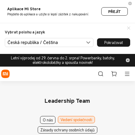
Aplikace Mi Store
PŘEJÍT
Přejděte do aplikace a užijte si lepší zážitek z nakupování.
Vybrat polohu a jazyk
Česká republika / Čeština
Pokračovat
Letní výprodej od 29. června do 2. srpna! Powerbanky, batohy,
elektrokoloběžky a spousta novinek!
Leadership Team
Vedení společnosti
O nás
Zásady ochrany osobních údajů