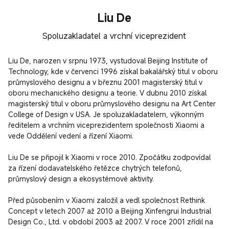
Liu De
Spoluzakladatel a vrchní viceprezident
Liu De, narozen v srpnu 1973, vystudoval Beijing Institute of 
Technology, kde v červenci 1996 získal bakalářský titul v oboru 
průmyslového designu a v březnu 2001 magisterský titul v 
oboru mechanického designu a teorie. V dubnu 2010 získal 
magisterský titul v oboru průmyslového designu na Art Center 
College of Design v USA. Je spoluzakladatelem, výkonným 
ředitelem a vrchním viceprezidentem společnosti Xiaomi a 
vede Oddělení vedení a řízení Xiaomi.

Liu De se připojil k Xiaomi v roce 2010. Zpočátku zodpovídal 
za řízení dodavatelského řetězce chytrých telefonů, 
průmyslový design a ekosystémové aktivity.

Před působením v Xiaomi založil a vedl společnost Rethink 
Concept v letech 2007 až 2010 a Beijing Xinfengrui Industrial 
Design Co., Ltd. v období 2003 až 2007. V roce 2001 zřídil na 