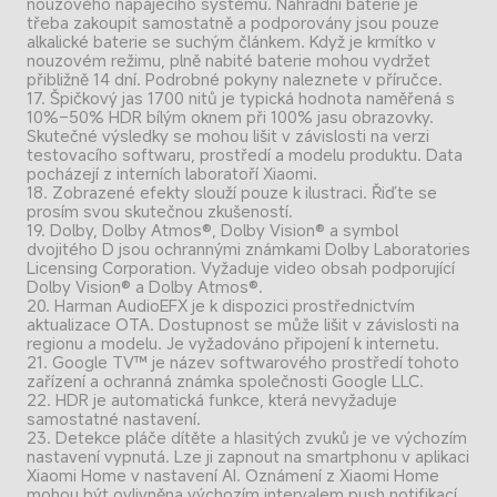
nouzového napájecího systému. Náhradní baterie je 
třeba zakoupit samostatně a podporovány jsou pouze 
alkalické baterie se suchým článkem. Když je krmítko v 
nouzovém režimu, plně nabité baterie mohou vydržet 
přibližně 14 dní. Podrobné pokyny naleznete v příručce.
17. Špičkový jas 1700 nitů je typická hodnota naměřená s 
10%–50% HDR bílým oknem při 100% jasu obrazovky. 
Skutečné výsledky se mohou lišit v závislosti na verzi 
testovacího softwaru, prostředí a modelu produktu. Data 
pocházejí z interních laboratoří Xiaomi.
18. Zobrazené efekty slouží pouze k ilustraci. Řiďte se 
prosím svou skutečnou zkušeností.
19. Dolby, Dolby Atmos®, Dolby Vision® a symbol 
dvojitého D jsou ochrannými známkami Dolby Laboratories 
Licensing Corporation. Vyžaduje video obsah podporující 
Dolby Vision® a Dolby Atmos®.
20. Harman AudioEFX je k dispozici prostřednictvím 
aktualizace OTA. Dostupnost se může lišit v závislosti na 
regionu a modelu. Je vyžadováno připojení k internetu.
21. Google TV™ je název softwarového prostředí tohoto 
zařízení a ochranná známka společnosti Google LLC.
22. HDR je automatická funkce, která nevyžaduje 
samostatné nastavení.
23. Detekce pláče dítěte a hlasitých zvuků je ve výchozím 
nastavení vypnutá. Lze ji zapnout na smartphonu v aplikaci 
Xiaomi Home v nastavení AI. Oznámení z Xiaomi Home 
mohou být ovlivněna výchozím intervalem push notifikací 