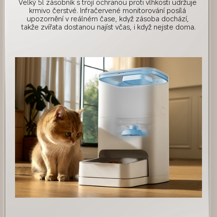
Velký 5l zásobník s trojí ochranou proti vlhkosti udržuje 
krmivo čerstvé. Infračervené monitorování posílá 
upozornění v reálném čase, když zásoba dochází, 
takže zvířata dostanou najíst včas, i když nejste doma.