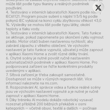
může lišit podle typu tkaniny a reálných podmínek 
používání.
4. Testováno v interních laboratořích Xiaomi podle normy 
IEC61121. Program pouze sušení s náplní 1/3/5 kg podle 
pokynů IEC vykázal na konci cyklu zbytkovou vlhkost ≤3,0 
%. Výsledky se mohou lišit podle typu látky, okolní 
teploty a tlaku vody.
5. Testováno v interních laboratořích Xiaomi. Tato funkce 
se aktivuje, pokud zapomenete po skončení cyklu vyjmout 
prádlo. Motor otáčí buben nastavenou rychlostí, aby 
zabránil zápachu z vlhkého oblečení. Ve výchozím 
nastavení je tato funkce vypnutá, uživatel ji může zapnout 
v aplikaci Xiaomi Home a zvolit různé délky trvání.
6. Chytré scény je nutné povolit ručně nastavením 
automatizačních podmínek v aplikaci Xiaomi Home. Pro 
podporovaná zařízení se řiďte konkrétními produkty 
uvedenými v aplikaci.
7. Síťová zařízení je třeba zakoupit samostatně. 
Dostupnost se může v různých regionech lišit. Více 
informací naleznete na mi.com.
8. Rozpoznávání AI, správce videa a funkce reálné scény 
jsou ve výchozím nastavení vypnuté a je nutné je ručně 
zapnout v aplikaci Xiaomi Home.
9. Díky tréninku AI modelu dokáže robotický vysavač 
rozeznat přibližně 200 běžných překážek v osmi 
kategoriích — včetně obuvi, textilií a dalších — počínaje 