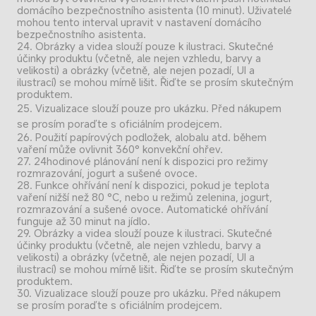
domácího bezpečnostního asistenta (10 minut). Uživatelé 
mohou tento interval upravit v nastavení domácího 
bezpečnostního asistenta.
24. Obrázky a videa slouží pouze k ilustraci. Skutečné 
účinky produktu (včetně, ale nejen vzhledu, barvy a 
velikosti) a obrázky (včetně, ale nejen pozadí, UI a 
ilustrací) se mohou mírně lišit. Řiďte se prosím skutečným 
produktem.
25. Vizualizace slouží pouze pro ukázku. Před nákupem 
se prosím poraďte s oficiálním prodejcem.
26. Použití papírových podložek, alobalu atd. během 
vaření může ovlivnit 360° konvekční ohřev.
27. 24hodinové plánování není k dispozici pro režimy 
rozmrazování, jogurt a sušené ovoce.
28. Funkce ohřívání není k dispozici, pokud je teplota 
vaření nižší než 80 °C, nebo u režimů zelenina, jogurt, 
rozmrazování a sušené ovoce. Automatické ohřívání 
funguje až 30 minut na jídlo.
29. Obrázky a videa slouží pouze k ilustraci. Skutečné 
účinky produktu (včetně, ale nejen vzhledu, barvy a 
velikosti) a obrázky (včetně, ale nejen pozadí, UI a 
ilustrací) se mohou mírně lišit. Řiďte se prosím skutečným 
produktem.
30. Vizualizace slouží pouze pro ukázku. Před nákupem 
se prosím poraďte s oficiálním prodejcem.