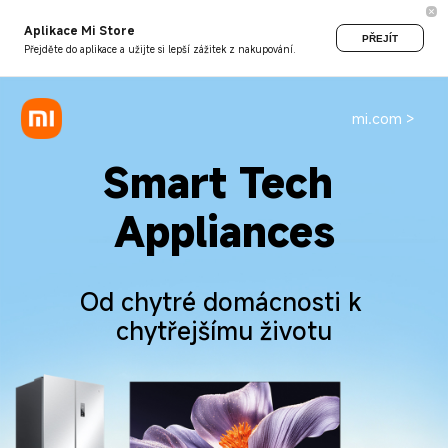
Aplikace Mi Store
PŘEJÍT
Přejděte do aplikace a užijte si lepší zážitek z nakupování.
mi.com >
Smart Tech 
Appliances
Od chytré domácnosti k 
chytřejšímu životu