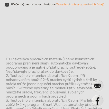
Přečetl(a) jsem si a souhlasím se
Zásadami ochrany osobních údajů
1. U některých speciálních materiálů nebo konkrétních 
programů praní není duální automatické dávkování 
podporováno a je nutné přidat prací prostředek ručně. 
Nepřidávejte prací prášek do dávkovače.
2. Testováno v interních laboratořích Xiaomi. Při 
odhadovaném použití 2–3 pracích cyklů týdně s 4–5 kg 
prádla může jedno naplnění pracího prášku vystačit až na 
měsíc. Skutečné výsledky se mohou lišit v závislosti na 
množství prádla, frekvenci používání, zvolených 
programech a podmínkách prostředí.
3. Testováno v interních laboratořích Xiaomi. Pro lehčí 
zátěž 1–2 kg program Smart Wash automaticky přiděluje 
délku praní na základě chytrého vážení. Skutečné trvání se 