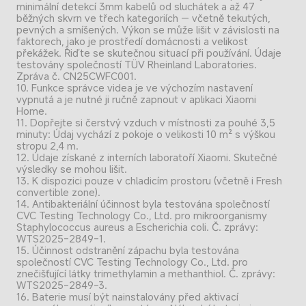
minimální detekcí 3mm kabelů od sluchátek a až 47 
běžných skvrn ve třech kategoriích — včetně tekutých, 
pevných a smíšených. Výkon se může lišit v závislosti na 
faktorech, jako je prostředí domácnosti a velikost 
překážek. Řiďte se skutečnou situací při používání. Údaje 
testovány společností TÜV Rheinland Laboratories. 
Zpráva č. CN25CWFC001.
10. Funkce správce videa je ve výchozím nastavení 
vypnutá a je nutné ji ručně zapnout v aplikaci Xiaomi 
Home.
11. Dopřejte si čerstvý vzduch v místnosti za pouhé 3,5 
minuty: Údaj vychází z pokoje o velikosti 10 m² s výškou 
stropu 2,4 m.
12. Údaje získané z interních laboratoří Xiaomi. Skutečné 
výsledky se mohou lišit.
13. K dispozici pouze v chladicím prostoru (včetně i Fresh 
convertible zone).
14. Antibakteriální účinnost byla testována společností 
CVC Testing Technology Co., Ltd. pro mikroorganismy 
Staphylococcus aureus a Escherichia coli. Č. zprávy: 
WTS2025-2849-1.
15. Účinnost odstranění zápachu byla testována 
společností CVC Testing Technology Co., Ltd. pro 
znečišťující látky trimethylamin a methanthiol. Č. zprávy: 
WTS2025-2849-3.
16. Baterie musí být nainstalovány před aktivací 