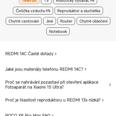
Telefon
TV
Robotický vysavač Mi
Čistička vzduchu Mi
Reproduktor a sluchátka
Chytré cestování
Jiné
Router
Chytré oblečení
Notebook
REDMI 14C Časté dotazy
Jaké jsou materiály telefonu REDMI 14C?
Proč se nahrávání pozastaví při otevření aplikace
Fotoaparát na Xiaomi 15 Ultra?
Proč je hlasitost reproduktoru u REDMI 13x nízká?
POCO X8 Pro Max FAQ