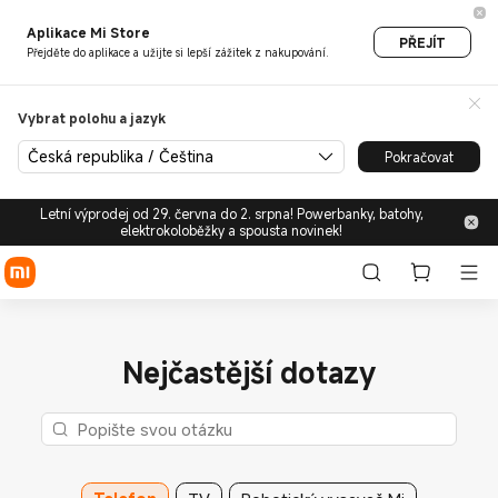
Aplikace Mi Store
PŘEJÍT
Přejděte do aplikace a užijte si lepší zážitek z nakupování.
Vybrat polohu a jazyk
Česká republika / Čeština
Pokračovat
Letní výprodej od 29. června do 2. srpna! Powerbanky, batohy,
elektrokoloběžky a spousta novinek!
Nejčastější dotazy