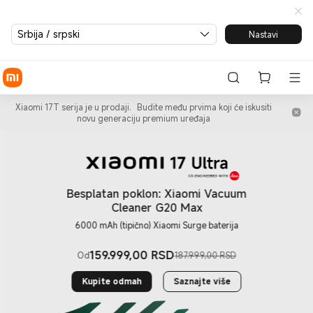
Xiaomi® Srbija | Kupite telef
Srbija / srpski
Nastavi
Xiaomi 17T serija je u prodaji.
Budite među prvima koji će iskusiti
novu generaciju premium uređaja
Besplatan poklon: Xiaomi Vacuum
Cleaner G20 Max
6000 mAh (tipično) Xiaomi Surge baterija
159.999,00
RSD
Od
187.999,00 RSD
Current Price RSD159999
Tržišna cena 187.999,00 RSD
Kupite odmah
Saznajte više