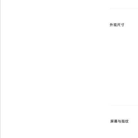
外观尺寸
屏幕与指纹