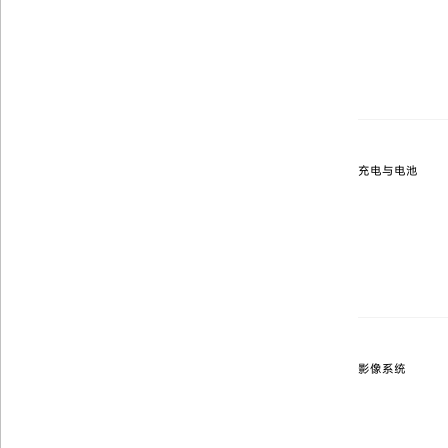
充电与电池
影像系统