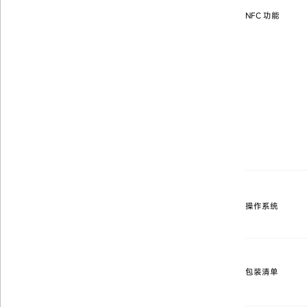
NFC 功能
操作系统
包装清单