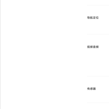
导航定位
视频音频
传感器