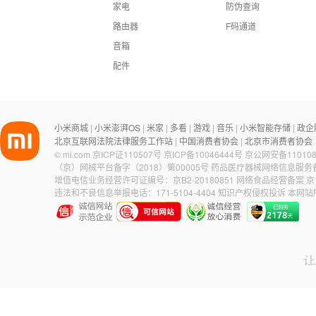
家电
防伪查询
路由器
F码通道
音箱
配件
小米商城
小米澎湃OS
米家
多看
游戏
音乐
小米智能存储
政企
|
|
|
|
|
|
|
北京互联网法院法律服务工作站
中国消费者协会
北京市消费者协会
|
|
©
mi.com
京ICP证110507号
京ICP备10046444号
京公网安备110108
（京）网械平台备字（2018）第00005号
药品医疗器械网络信息服务备案
增值电信业务经营许可证编号：京B2-20180851
网络食品经营备案 京食
违法和不良信息举报电话：171-5104-4404
知识产权侵权投诉
本网站