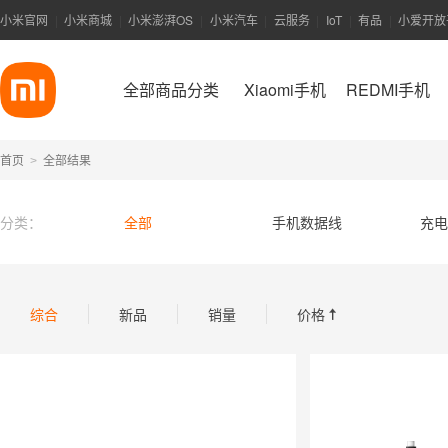
小米官网
小米商城
小米澎湃OS
小米汽车
云服务
IoT
有品
小爱开放
|
|
|
|
|
|
|
全部商品分类
Xiaomi手机
REDMI手机
首页
全部结果
>
分类：
全部
手机数据线
充电
综合
新品
销量
价格
