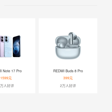
ds 8 Pro
米家便携电热杯2
9元
149元
人好评
66.8万人好评