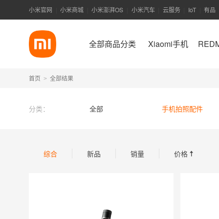
小米官网
小米商城
小米澎湃OS
小米汽车
云服务
IoT
有品
|
|
|
|
|
|
全部商品分类
Xiaomi手机
RED
首页
全部结果
>
分类：
全部
手机拍照配件
综合
新品
销量
价格
