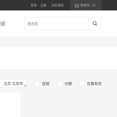
登录
注册
消息通知
购物车
（0）
|
|
社区
北京 北京市
促销
分期
仅看有货