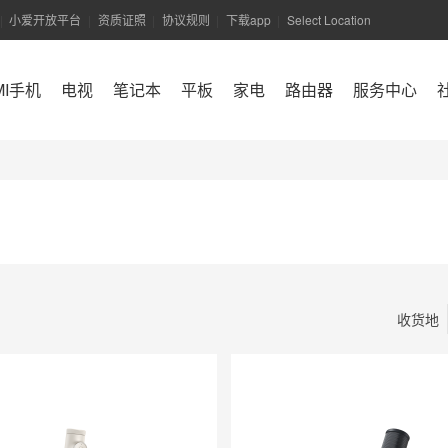
小爱开放平台
资质证照
协议规则
下载app
Select Location
|
|
|
|
|
MI手机
电视
笔记本
平板
家电
路由器
服务中心
小米商城APP
收货地