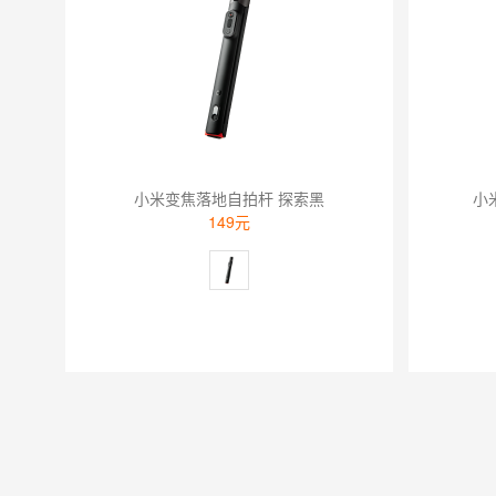
小米变焦落地自拍杆 探索黑
小
149元