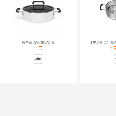
知吾煮汤锅 米家定制
99元
76