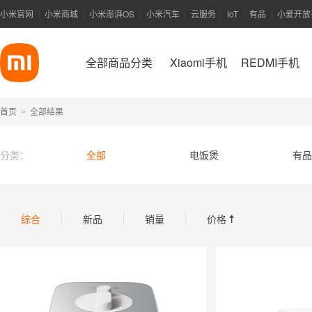
小米官网
小米商城
小米澎湃OS
小米汽车
云服务
IoT
有品
小爱开放
|
|
|
|
|
|
|
全部商品分类
Xiaomi手机
REDMI手机
首页
全部结果
>
分类：
全部
电饭煲
有品
综合
新品
销量
价格
