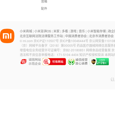
音箱
配件
小米商城
小米澎湃OS
米家
多看
游戏
音乐
小米智能存储
政企
|
|
|
|
|
|
|
北京互联网法院法律服务工作站
中国消费者协会
北京市消费者协会
|
|
©
mi.com
京ICP证110507号
京ICP备10046444号
京公网安备110108
（京）网械平台备字（2018）第00005号
药品医疗器械网络信息服务备案
增值电信业务经营许可证编号：京B2-20180851
网络食品经营备案 京食
违法和不良信息举报电话：171-5104-4404
知识产权侵权投诉
本网站