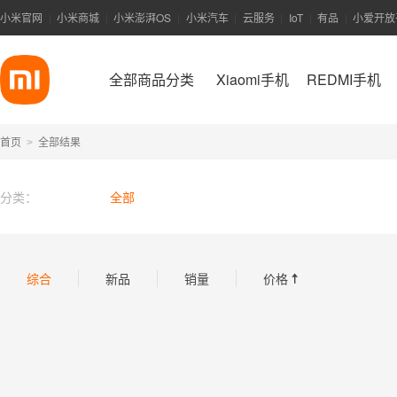
小米官网
小米商城
小米澎湃OS
小米汽车
云服务
IoT
有品
小爱开放
|
|
|
|
|
|
|
全部商品分类
Xiaomi手机
REDMI手机
首页
全部结果
>
分类：
全部
综合
新品
销量
价格
