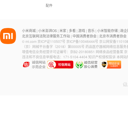
配件
小米商城
小米澎湃OS
米家
多看
游戏
音乐
小米智能存储
政企
|
|
|
|
|
|
|
北京互联网法院法律服务工作站
中国消费者协会
北京市消费者协会
|
|
©
mi.com
京ICP证110507号
京ICP备10046444号
京公网安备110108
（京）网械平台备字（2018）第00005号
药品医疗器械网络信息服务备案
增值电信业务经营许可证编号：京B2-20180851
网络食品经营备案 京食
违法和不良信息举报电话：171-5104-4404
知识产权侵权投诉
本网站