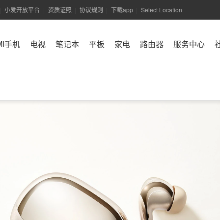
小爱开放平台
资质证照
协议规则
下载app
Select Location
|
|
|
|
|
MI手机
电视
笔记本
平板
家电
路由器
服务中心
小米商城APP