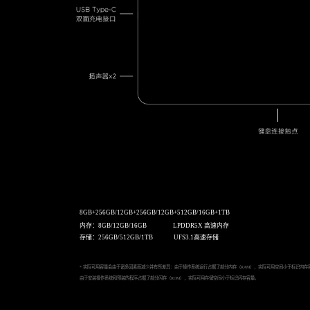
8GB+256GB/12GB+256GB/12GB+512GB/16GB+1TB
内存：8GB/12GB/16GB LPDDR5X 高速内存
存储：256GB/512GB/1TB UFS3.1高速存储
* 实际可用容量会由于诸多因素而减少并有所差异：由于操作系统运行占据了部分内存（RAM），实际可用空间小于标识内存
由于安装操作系统和预装的程序占据了部分闪存（ROM），实际可用存储空间小于标识闪存容量。