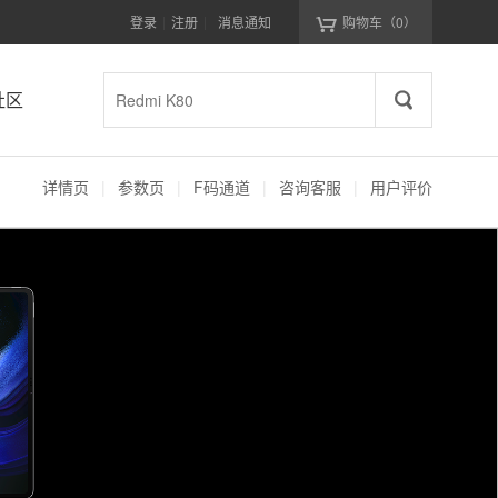
登录
注册
消息通知
购物车
（0）
|
|
社区
详情页
|
参数页
|
F码通道
|
咨询客服
|
用户评价