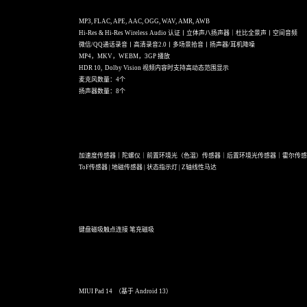
MP3, FLAC, APE, AAC, OGG, WAV, AMR, AWB
Hi-Res & Hi-Res Wireless Audio 认证丨立体声八扬声器｜杜比全景声丨空间音频
微信/QQ通话录音丨高清录音2.0丨多场景拾音丨扬声器/耳机降噪
MP4，MKV，WEBM，3GP 播放
HDR 10, Dolby Vision 视频内容时支持高动态范围显示
麦克风数量：4个
扬声器数量：8个
加速度传感器｜陀螺仪｜前置环境光（色温）传感器｜后置环境光传感器｜霍尔传感
ToF传感器 | 地磁传感器 | 状态指示灯 | Z轴线性马达
键盘磁吸触点连接 笔充磁吸
MIUI Pad 14 （基于 Android 13）