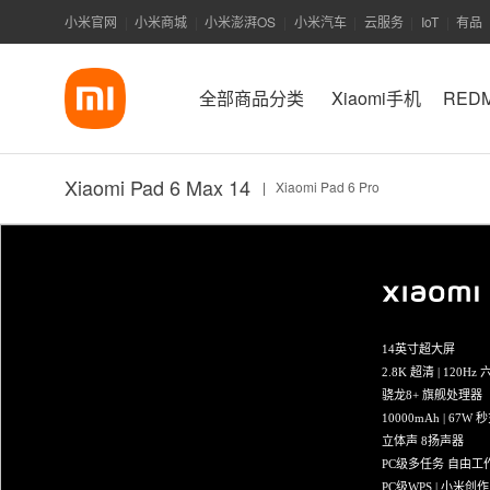
小米官网
小米商城
小米澎湃OS
小米汽车
云服务
IoT
有品
|
|
|
|
|
|
全部商品分类
Xiaomi手机
RED
Xiaomi Pad 6 Max 14
|
Xiaomi Pad 6 Pro
14英寸超大屏
2.8K 超清 | 120
骁龙8+ 旗舰处理器
10000mAh | 67W
立体声 8扬声器
PC级多任务 自由工
PC级WPS | 小米创作