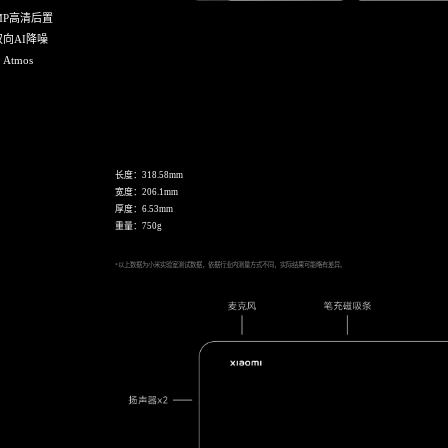
0MP高清后置
银色
黑色
向AI降噪
y Atmos
长度：318.58mm
宽度：206.1mm
厚度：6.53mm
重量：750g
*以上数据为小米实验室测试数据，依据行业内测量方式不同，实际结果可能略有差异。