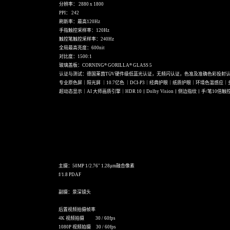
分辨率： 2880 x 1800
PPI： 242
刷新率：最高120Hz
手指触控采样率：120Hz
触控笔触控采样率：240Hz
全局最高亮度：600nit
对比度：1500:1
®
®
玻璃盖板：CORNING
GORILLA
GLASS 5
Ü
认证与测试：德国莱茵T
V硬件级低蓝光认证，无频闪认证，色准及准确色彩投射
专业原色屏｜阳光屏 ｜10.7亿色 ｜DCI-P3｜经典护眼｜纸质护眼｜环境色温感应
超动态显示｜AI 大师画质引擎｜HDR 10丨Dolby Vision丨侧边指纹丨手/笔10倍触
主摄：50MP 1/2.76" 1.28μm融合像素
f/1.8 PDAF
副摄：景深镜头
后置视频拍摄帧率
4K 视频拍摄 30 / 60fps
1080P 视频拍摄 30 / 60fps