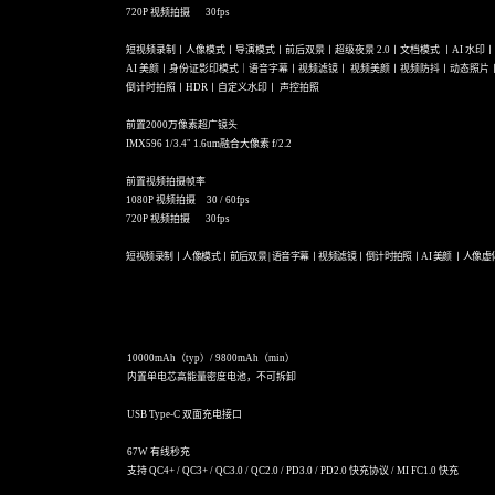
720P 视频拍摄 30fps
短视频录制丨人像模式丨导演模式丨前后双景丨超级夜景 2.0丨文档模式 丨AI 水印
AI 美颜丨身份证影印模式｜语音字幕丨视频滤镜丨 视频美颜丨视频防抖丨动态照片
倒计时拍照丨HDR丨自定义水印丨 声控拍照
前置2000万像素超广镜头
IMX596 1/3.4" 1.6um融合大像素 f/2.2
前置视频拍摄帧率
1080P 视频拍摄 30 / 60fps
720P 视频拍摄 30fps
短视频录制丨人像模式丨前后双景 | 语音字幕丨视频滤镜丨倒计时拍照丨AI 美颜 丨人像
10000mAh（typ）/ 9800mAh（min）
内置单电芯高能量密度电池，不可拆卸
USB Type-C 双面充电接口
67W 有线秒充
支持 QC4+ / QC3+ / QC3.0 / QC2.0 / PD3.0 / PD2.0 快充协议 / MI FC1.0 快充