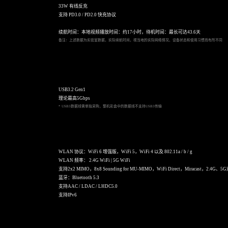
33W 有线反充
支持 PD3.0 / PD2.0 快充协议
续航时间：本地视频播放时间：约17小时，待机时间：最长可达43.6天
备注：上述数据为实验室数据，实际续航时间，视当地的实际网络情况、设备状态和使用习惯而有所不同
USB3.2 Gen1
理论最高5Gbps
* USB3数据线需单独采购，整机彩盒中的数据线不支持USB3传输
WLAN 协议：WiFi 6 增强版，WiFi 5，WiFi 4 以及 802.11a / b / g
WLAN 频率： 2.4G WiFi | 5G WiFi
支持2x2 MIMO，8x8 Sounding for MU-MIMO，WiFi Direct，Miracast，2.4G
蓝牙：Bluetooth 5.3
支持AAC / LDAC / LHDC5.0
支持IPv6