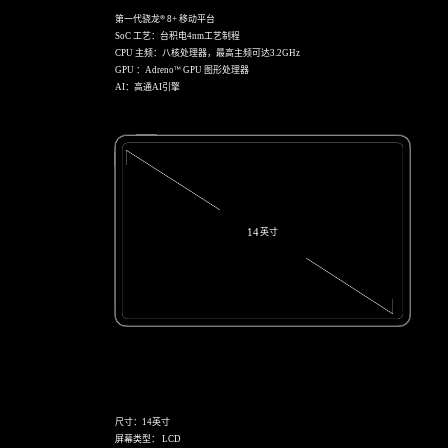
®
第一代骁龙
8+ 移动平台
SoC 工艺：台积电4nm工艺制程
CPU 主频：八核处理器，最高主频可达3.2GHz
™
GPU ：Adreno
GPU 图形处理器
AI：高通AI引擎
英寸
14
尺寸：14英寸
屏幕类型： LCD