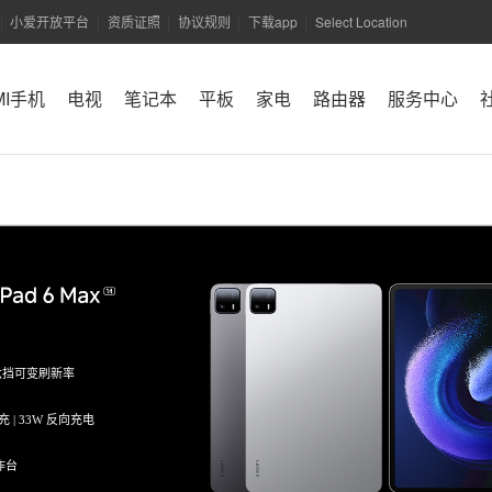
小爱开放平台
资质证照
协议规则
下载app
Select Location
|
|
|
|
|
MI手机
电视
笔记本
平板
家电
路由器
服务中心
小米商城APP
Hz 六挡可变刷新率
 秒充 | 33W 反向充电
作台