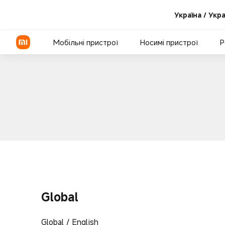
Україна / Укр
Мобільні пристрої
Носимі пристрої
Р
Серія Xiaomi
Серія REDMI
Смартфони POCO
Global
Global / English