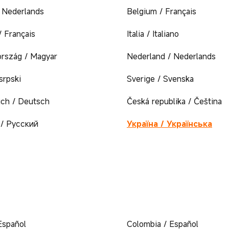
/ Nederlands
Belgium / Français
/ Français
Italia / Italiano
rszág / Magyar
Nederland / Nederlands
 srpski
Sverige / Svenska
ich / Deutsch
Česká republika / Čeština
/ Русский
Україна / Українська
Español
Colombia / Español