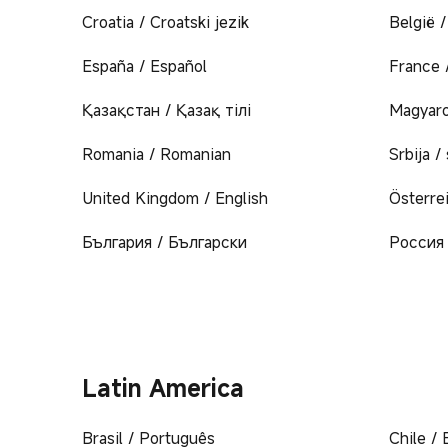
Croatia / Croatski jezik
België 
España / Español
France 
Қазақстан / Қазақ тілі
Magyaro
Romania / Romanian
Srbija /
United Kingdom / English
Österre
България / Български
Россия 
Latin America
Brasil / Português
Chile / 