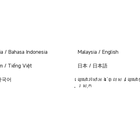
ia / Bahasa Indonesia
Malaysia / English
m / Tiếng Việt
日本 / 日本語
 한국어
ឈ្មោះភាសាអង់គ្លេស / ឈ្មោះ
ស្រុក