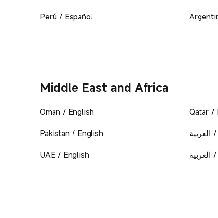
Perú / Español
Argenti
Middle East and Africa
Oman / English
Qatar / 
Pakistan / English
 العربية
UAE / English
/ العربية