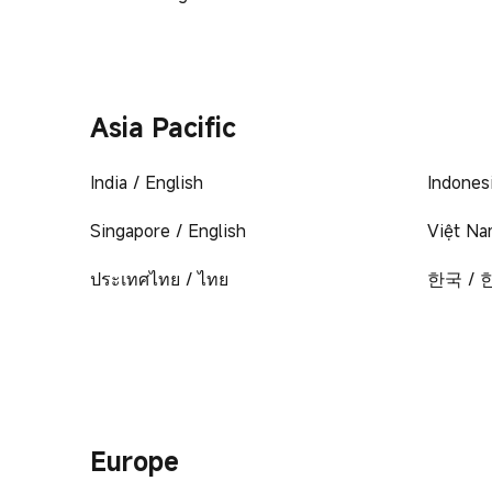
Asia Pacific
India / English
Indones
Singapore / English
Việt Na
ประเทศไทย / ไทย
한국 /
Europe