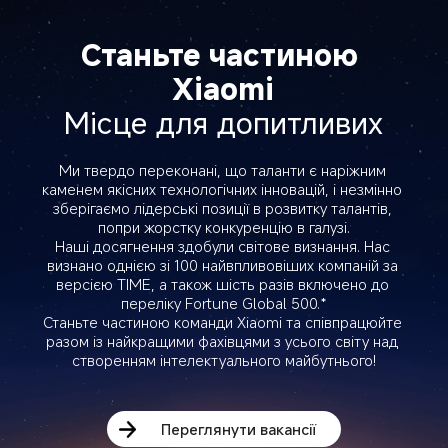
Станьте частиною 
Xiaomi
Місце для допитливих
Ми твердо переконані, що таланти є наріжним 
каменем якісних технологічних інновацій, і незмінно 
зберігаємо лідерські позиції в розвитку талантів, 
попри жорстку конкуренцію в галузі.

Наші досягнення здобули світове визнання. Нас 
визнано однією зі 100 найвпливовіших компаній за 
версією TIME, а також шість разів включено до 
переліку Fortune Global 500.*

Станьте частиною команди Xiaomi та співпрацюйте 
разом із найкращими фахівцями з усього світу над 
створенням інтелектуального майбутнього!
Переглянути вакансії