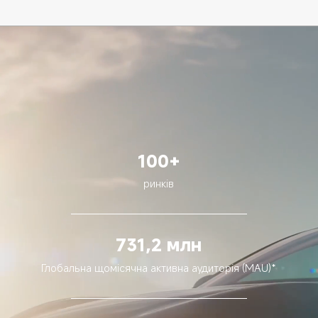
100+
ринків
731,2 млн
Глобальна щомісячна активна аудиторія (MAU)*