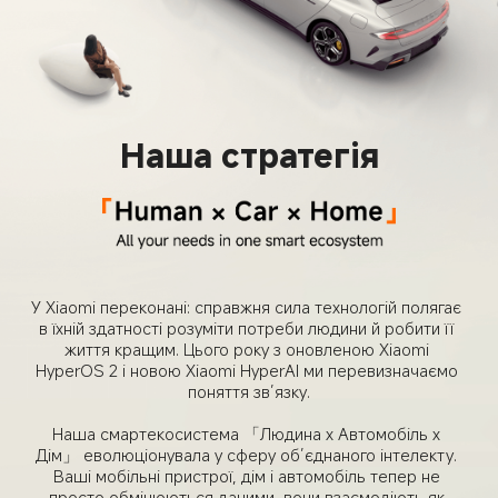
Наша стратегія
У Xiaomi переконані: справжня сила технологій полягає 
в їхній здатності розуміти потреби людини й робити її 
життя кращим. Цього року з оновленою Xiaomi 
HyperOS 2 і новою Xiaomi HyperAI ми перевизначаємо 
поняття звʼязку.

Наша смартекосистема 「Людина х Автомобіль х 
Дім」 еволюціонувала у сферу об’єднаного інтелекту. 
Ваші мобільні пристрої, дім і автомобіль тепер не 
просто обмінюються даними, вони взаємодіють як 