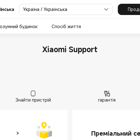
Україна / Українська
Прод
аїнська
озумний будинок
Спосіб життя
Xiaomi Support
Знайти пристрій
гарантія
Преміальний се