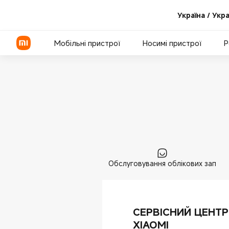
Підтримка | Xiaomi Україна
Україна / Укр
Мобільні пристрої
Носимі пристрої
Р
Серія Xiaomi
Серія REDMI
Смартфони POCO
Обслуговування облікових зап
СЕРВІСНИЙ ЦЕНТР
XIAOMI