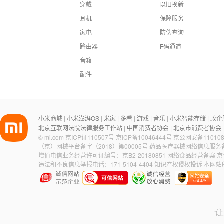
穿戴
以旧换新
耳机
保障服务
家电
防伪查询
路由器
F码通道
音箱
配件
小米商城
小米澎湃OS
米家
多看
游戏
音乐
小米智能存储
政企
|
|
|
|
|
|
|
北京互联网法院法律服务工作站
中国消费者协会
北京市消费者协会
|
|
©
mi.com
京ICP证110507号
京ICP备10046444号
京公网安备110108
（京）网械平台备字（2018）第00005号
药品医疗器械网络信息服务备案
增值电信业务经营许可证编号：京B2-20180851
网络食品经营备案 京食
违法和不良信息举报电话：171-5104-4404
知识产权侵权投诉
本网站