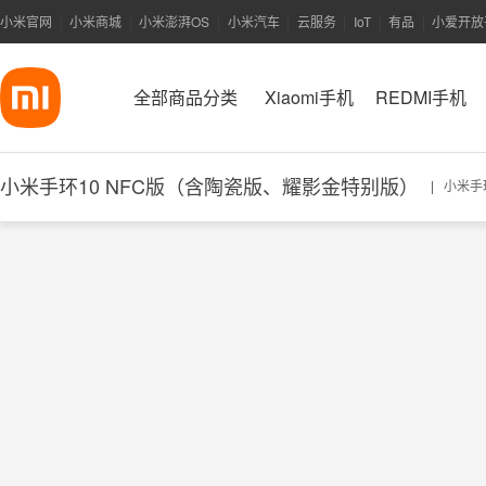
小米官网
小米商城
小米澎湃OS
小米汽车
云服务
IoT
有品
小爱开放
|
|
|
|
|
|
|
全部商品分类
Xiaomi手机
REDMI手机
小米手环10 NFC版（含陶瓷版、耀影金特别版）
|
小米手