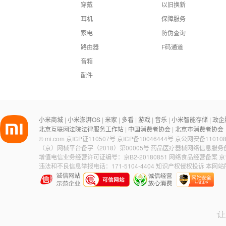
穿戴
以旧换新
耳机
保障服务
家电
防伪查询
路由器
F码通道
音箱
配件
小米商城
小米澎湃OS
米家
多看
游戏
音乐
小米智能存储
政企
|
|
|
|
|
|
|
北京互联网法院法律服务工作站
中国消费者协会
北京市消费者协会
|
|
©
mi.com
京ICP证110507号
京ICP备10046444号
京公网安备110108
（京）网械平台备字（2018）第00005号
药品医疗器械网络信息服务备案
增值电信业务经营许可证编号：京B2-20180851
网络食品经营备案 京食
违法和不良信息举报电话：171-5104-4404
知识产权侵权投诉
本网站