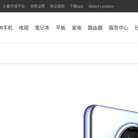
小爱开放平台
资质证照
协议规则
下载app
Select Location
|
|
|
|
|
MI手机
电视
笔记本
平板
家电
路由器
服务中心
小米商城APP