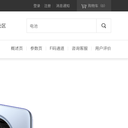
登录
注册
消息通知
购物车
（0）
|
|
社区
概述页
|
参数页
|
F码通道
|
咨询客服
|
用户评价