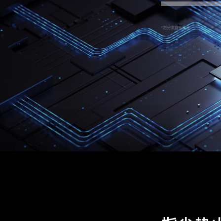
*跑分来自安兔兔