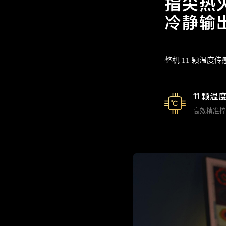
指尖热
冷静输
整机 11 颗温
11 颗
高效精准