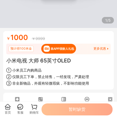
1/5
1000
￥
￥9999
预计得100米金
更多优惠
小米电视 大师 65英寸OLED
① 小米员工内购商品
② 仅限员工下单，禁止转售，一经发现，严肃处理
③ 非全新物品，外观有轻微瑕疵，不影响功能使用
屏幕尺寸
系列
分辨率
遥控方式
边框材
暂时缺货
65英寸
OLED系列
4K超高清
远场语音
金属
首页
客服
购物车