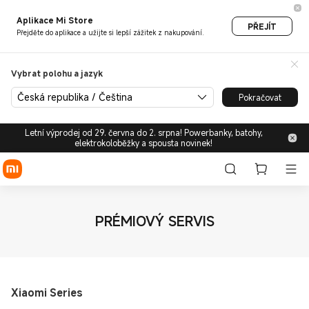
Aplikace Mi Store
PŘEJÍT
Přejděte do aplikace a užijte si lepší zážitek z nakupování.
Vybrat polohu a jazyk
Česká republika / Čeština
Pokračovat
Letní výprodej od 29. června do 2. srpna! Powerbanky, batohy,
elektrokoloběžky a spousta novinek!
PRÉMIOVÝ SERVIS
Xiaomi Series