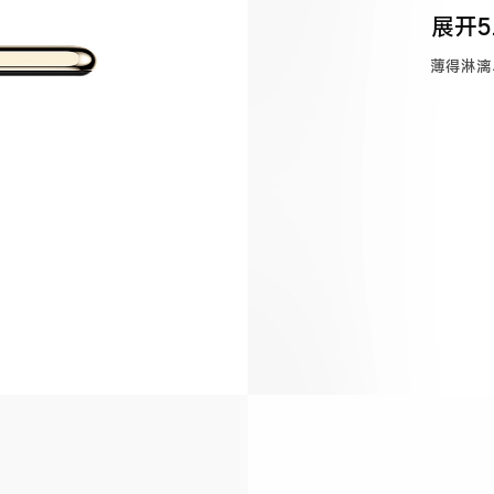
展开5
薄得淋漓