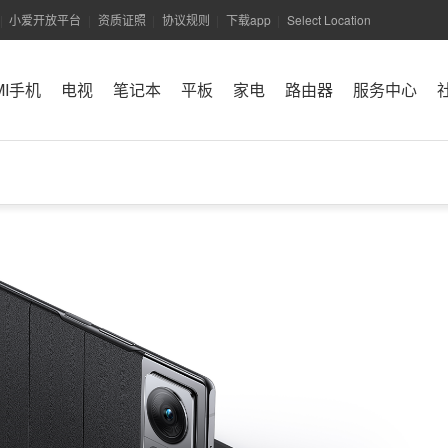
小爱开放平台
资质证照
协议规则
下载app
Select Location
|
|
|
|
|
MI手机
电视
笔记本
平板
家电
路由器
服务中心
小米商城APP