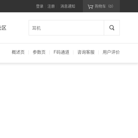
登录
注册
消息通知
购物车
（0）
|
|
社区
概述页
|
参数页
|
F码通道
|
咨询客服
|
用户评价