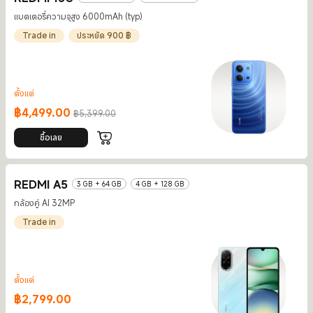
แบตเตอรี่ความจุสูง 6000mAh (typ)
Trade in
ประหยัด 900 ฿
ตั้งแต่
฿
4,499.00
฿5,399.00
Current Price ฿4499
ราคาโปรโมชั่น ฿5,399.00
ซื้อเลย
REDMI A5
3 GB + 64 GB
4 GB + 128 GB
กล้องคู่ AI 32MP
Trade in
ตั้งแต่
฿
2,799.00
Current Price ฿2799