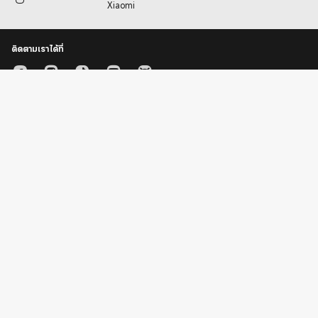
Xiaomi
ติดตามเราได้ที่
บริการลูกค้า (Borkan lükha)
แชทสด
1800014171
กรอกอีเมลของคุณเพื่อติตตามข่าวสารและโปรโมชั่น
ดาวน์โหลดแอปพลิเคชั่น
Download on Google Play
นโยบายคุกกี้