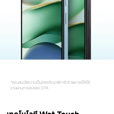
*คุณสมบัติความเป็นมิตรกับนาฬิกาชีวภาพอาจมีให้ใช้
งานผ่านการอัปเดต OTA