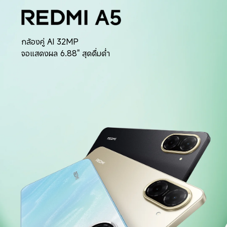
กล้องคู่ AI 32MP
จอแสดงผล 6.88" สุดดื่มด่ำ