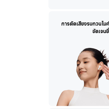
การตัดเสียงรบกวนไมค์คู
ชัดเจนยิ่