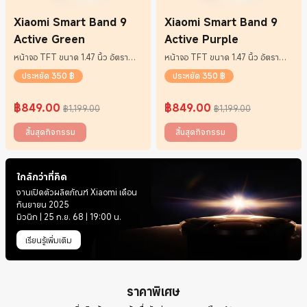
Xiaomi Smart Band 9
Xiaomi Smart Band 9
Active Green
Active Purple
หน้าจอ TFT ขนาด 1.47 นิ้ว อัตรา
หน้าจอ TFT ขนาด 1.47 นิ้ว อัตรา
รีเฟรช 60Hz
รีเฟรช 60Hz
ประหยัด 350 ฿
ประหยัด 350 ฿
฿
849.00
฿
849.00
฿1,199.00
฿1,199.00
Current Price ฿849
ราคาโปรโมชั่น ฿1,199.00
Current Price ฿849
ราคาโปรโมชั่น ฿1,199.00
สิ้นสุดกิจกรรม
สิ้นสุดกิจกรรม
ใกล้กว่าที่คิด
งานเปิดตัวผลิตภัณฑ์ Xiaomi เดือน
กันยายน 2025
มิวนิก | 25 ก.ย. 68 | 19:00 น.
เรียนรู้เพิ่มเติม
ราคาพิเศษ