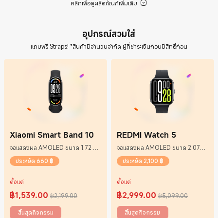
คลิกเพื่อดูผลิตภัณฑ์เพิ่มเติม
อุปกรณ์สวมใส่
แถมฟรี Straps! *สินค้ามีจำนวนจำกัด ผู้ที่ชำระเงินก่อนมีสิทธิ์ก่อน
Xiaomi Smart Band 10
REDMI Watch 5
จอแสดงผล AMOLED ขนาด 1.72 นิ้ว
จอแสดงผล AMOLED ขนาด 2.07
พร้อมขอบจอที่บางขึ้น
นิ้ว ขอบบางเฉียบ
ประหยัด 660 ฿
ประหยัด 2,100 ฿
ตั้งแต่
ตั้งแต่
฿
1,539.00
฿
2,999.00
฿2,199.00
฿5,099.00
Current Price ฿1539
ราคาโปรโมชั่น ฿2,199.00
Current Price ฿2999
ราคาโปรโมชั่น ฿5,099.00
สิ้นสุดกิจกรรม
สิ้นสุดกิจกรรม