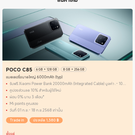
POCO C85
6 GB + 128 GB
8 GB + 256 GB
แบตเตอรี่ขนาดใหญ่ 6000mAh (typ)
รับฟรี Xiaomi Power Bank 20000mAh (Integrated Cable) มูลค่า .- 1099
*สินค้ามีจำนวนจำกัด
คูปองส่วนลด 10% สำหรับผู้ใช้ใหม่
ผ่อน 0% นาน 3 เดือน*
Mi points คูณสอง
วันที่ 01 ก.ย.- 18 ก.ย.2568 เท่านั้น
Trade in
ประหยัด 1,380 ฿
ตั้งแต่