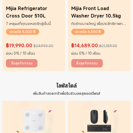
Mijia Refrigerator
Mijia Front Load
Cross Door 510L
Washer Dryer 10.5kg
7 เหตุผลที่คุณจะหลงรักตู้เย็นนี้
ถังซักขนาดใหญ่ เพื่อประสิทธิภาพการ
ซัก และอบผ้าที่เหนือกว่า
ประหยัด 5,000 ฿
ประหยัด 6,500 ฿
฿
19,990.00
฿
14,689.00
฿24,990.00
฿21,189.00
Current Price ฿19990
ราคาโปรโมชั่น ฿24,990.00
Current Price ฿14689
ราคาโปรโมชั่น ฿21,189.00
ผ่อน 0% / 10 เดือน
ผ่อน 0% / 10 เดือน
สิ้นสุดกิจกรรม
สิ้นสุดกิจกรรม
ไลฟ์สไตล์
เพิ่มสินค้าลงตะกร้าเพื่อรับส่วนลดสุดเซอร์ไพรส์