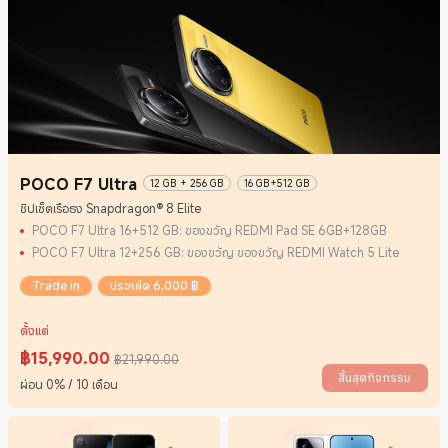
POCO F7 Ultra
12 GB + 256 GB
16 GB+512 GB
ชิปเซ็ตเรือธง Snapdragon® 8 Elite
POCO F7 Ultra 16+512 GB: ของขวัญ REDMI Pad SE 6GB+128GB
POCO F7 Ultra 12+256 GB: ของขวัญ ของขวัญ REDMI Watch 5 Lite
Trade in
ประหยัด 6,000 ฿
ตั้งแต่
฿
15,990.00
฿21,990.00
Current Price ฿15990
ราคาโปรโมชั่น ฿21,990.00
สิ้นสุดกิจกรรม
ผ่อน 0% / 10 เดือน