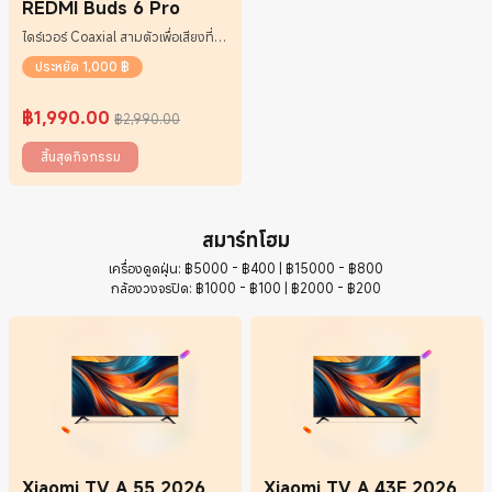
REDMI Buds 6 Pro
ไดร์เวอร์ Coaxial สามตัวเพื่อเสียงที่
สมบูรณ์
ประหยัด 1,000 ฿
฿
1,990.00
฿2,990.00
Current Price ฿1990
ราคาโปรโมชั่น ฿2,990.00
สิ้นสุดกิจกรรม
สมาร์ทโฮม
เครื่องดูดฝุ่น: ฿5000 - ฿400 | ฿15000 - ฿800
กล้องวงจรปิด: ฿1000 - ฿100 | ฿2000 - ฿200
Xiaomi TV A 55 2026
Xiaomi TV A 43F 2026