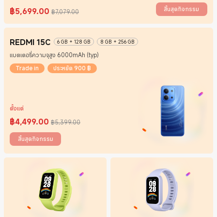
สิ้นสุดกิจกรรม
฿
5,699.00
฿7,079.00
Current Price ฿5699
ราคาโปรโมชั่น ฿7,079.00
REDMI 15C
6 GB + 128 GB
8 GB + 256 GB
แบตเตอรี่ความจุสูง 6000mAh (typ)
Trade in
ประหยัด 900 ฿
ตั้งแต่
฿
4,499.00
฿5,399.00
Current Price ฿4499
ราคาโปรโมชั่น ฿5,399.00
สิ้นสุดกิจกรรม