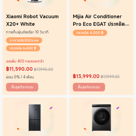
Xiaomi Robot Vacuum
Mijia Air Conditioner
X20+ White
Pro Eco EGAT ประหยัด
ไฟเบอร์ 5 ระดับ 3 ดาว
การเก็บฝุ่นอัจฉริยะ 10 วินาที
ประหยัด 4,000 ฿
12000BTU Inverter
ราคาหลังใช้ส่วนลด
(รวมติดตั้ง)
ประหยัด 6,400 ฿
ลดเพิ่ม 400 กดลงตะกร้า
฿
11,590.00
฿17,990.00
Current Price ฿11590
ราคาโปรโมชั่น ฿17,990.00
฿
13,999.00
฿17,999.00
ผ่อน 0% / 4 เดือน
Current Price ฿13999
ราคาโปรโมชั่น ฿17,999.00
สิ้นสุดกิจกรรม
สิ้นสุดกิจกรรม