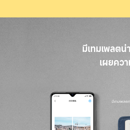
มีเทมเพลตน
เผยความ
มีเทมเพลต