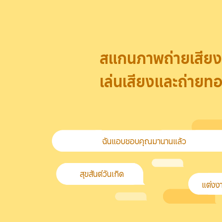
สแกนภาพถ่ายเสียง
เล่นเสียงและถ่ายทอ
ฉันแอบชอบคุณมานานแล้ว
สุขสันต์วันเกิด
แต่งง