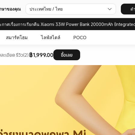
ภาษาของคุณ
ประเทศไทย / ไทย
ดำ
ะกาศเรื่องการเรียกคืน Xiaomi 33W Power Bank 20000mAh (Integrated
สมาร์ทโฮม
ไลฟ์สไตล์
POCO
฿1,999.00
ยละเอียด
รีวิว(2)
ซื้อเลย
พถ่ายขนาดพกพา Mi