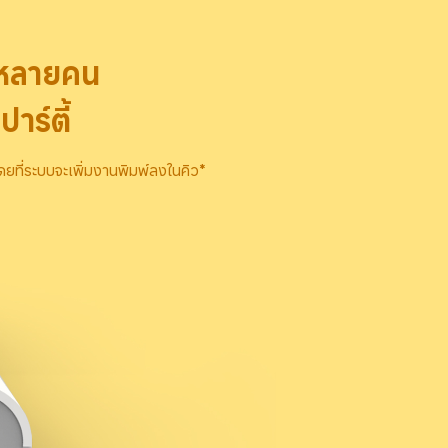
้หลายคน

าร์ตี้
ยที่ระบบจะเพิ่มงานพิมพ์ลงในคิว*