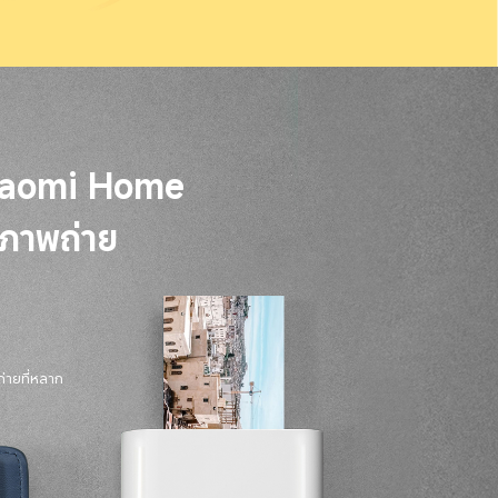
iaomi Home

นภาพถ่าย
่ายที่หลาก