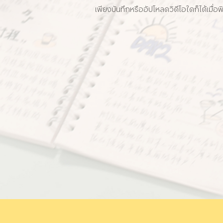
เพียงบันทึกหรืออัปโหลดวิดีโอใดก็ได้เม