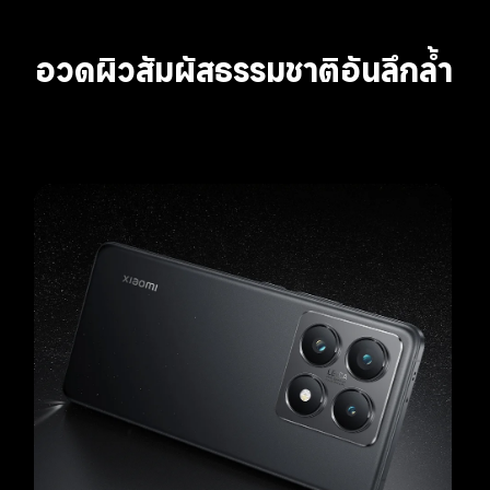
อวดผิวสัมผัสธรรมชาติอันลึกล้ำ