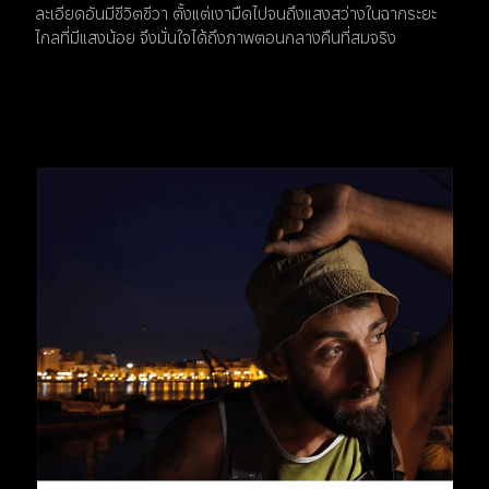
ละเอียดอันมีชีวิตชีวา ตั้งแต่เงามืดไปจนถึงแสงสว่างในฉากระยะ
ไกลที่มีแสงน้อย จึงมั่นใจได้ถึงภาพตอนกลางคืนที่สมจริง