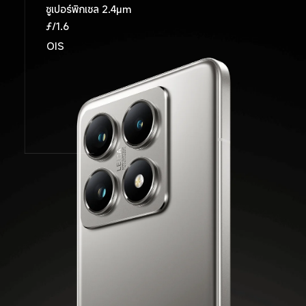
ซูเปอร์พิกเซล 2.4μm
120˚ FOV
ƒ/1.6
OIS