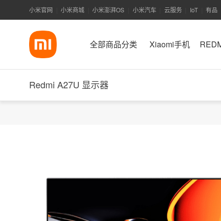
小米官网
小米商城
小米澎湃OS
小米汽车
云服务
IoT
有品
|
|
|
|
|
|
全部商品分类
Xiaomi手机
RED
Redmi A27U 显示器