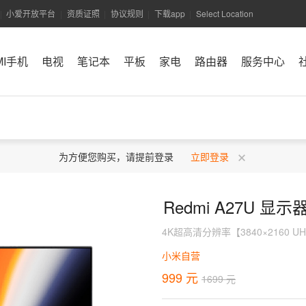
小爱开放平台
资质证照
协议规则
下载app
Select Location
|
|
|
|
|
MI手机
电视
笔记本
平板
家电
路由器
服务中心
小米商城APP
为方便您购买，请提前登录
立即登录
Redmi A27U 显示
4K超高清分辨率【3840×2160 UH
小米自营
999 元
1699 元