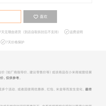
喜欢

7天无理由退货（到店自取拆封后不支持）

运费说明

7天价格保护