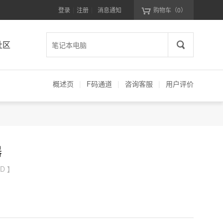
登录
注册
消息通知
购物车
（0）
|
|
社区
概述页
|
F码通道
|
咨询客服
|
用户评价
器
D 】