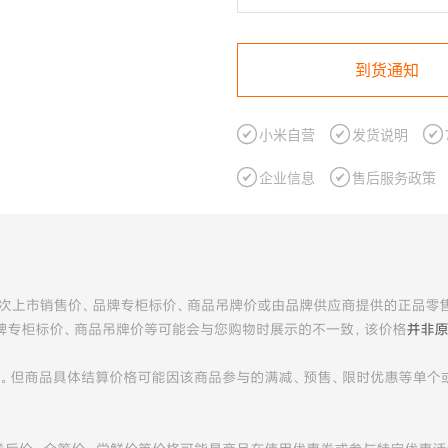
到货通知

小米自营

发货说明


企业信息

售后服务政策