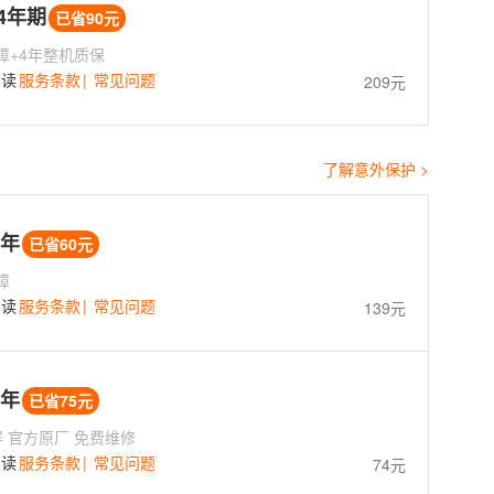
 4年期
已省90元
障+4年整机质保
阅读
服务条款
|
常见问题
209元
了解意外保护 >
3年
已省60元
障
阅读
服务条款
|
常见问题
139元
1年
已省75元
屏 官方原厂 免费维修
阅读
服务条款
|
常见问题
74元