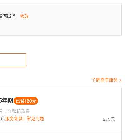
清河街道
修改
了解尊享服务 >
 5年期
已省120元
障+5年整机质保
阅读
服务条款
|
常见问题
279元