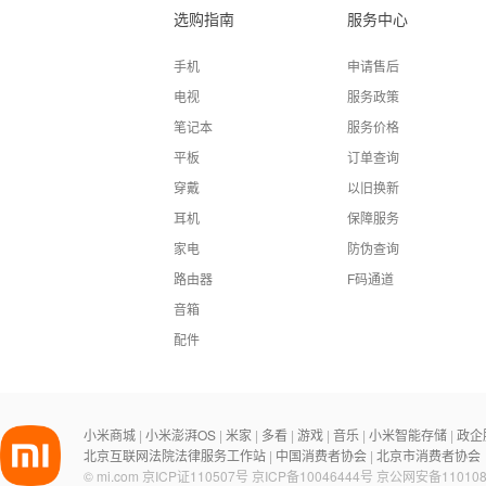
选购指南
服务中心
手机
申请售后
电视
服务政策
笔记本
服务价格
平板
订单查询
穿戴
以旧换新
耳机
保障服务
家电
防伪查询
路由器
F码通道
音箱
配件
小米商城
小米澎湃OS
米家
多看
游戏
音乐
小米智能存储
政企
|
|
|
|
|
|
|
北京互联网法院法律服务工作站
中国消费者协会
北京市消费者协会
|
|
©
mi.com
京ICP证110507号
京ICP备10046444号
京公网安备110108