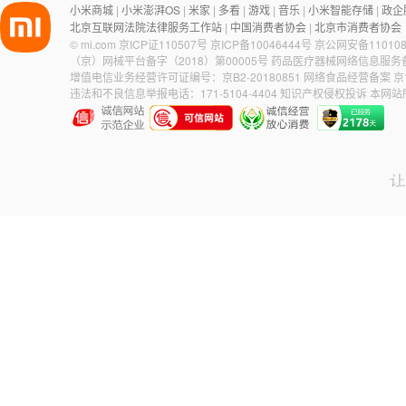
小米商城
小米澎湃OS
米家
多看
游戏
音乐
小米智能存储
政企
|
|
|
|
|
|
|
北京互联网法院法律服务工作站
中国消费者协会
北京市消费者协会
|
|
©
mi.com
京ICP证110507号
京ICP备10046444号
京公网安备110108
（京）网械平台备字（2018）第00005号
药品医疗器械网络信息服务备案
增值电信业务经营许可证编号：京B2-20180851
网络食品经营备案 京食
违法和不良信息举报电话：171-5104-4404
知识产权侵权投诉
本网站