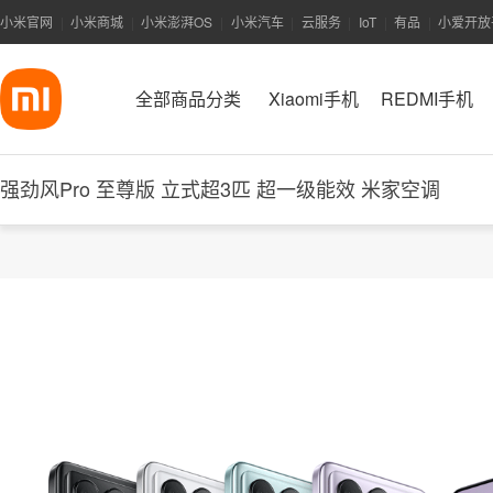
小米官网
小米商城
小米澎湃OS
小米汽车
云服务
IoT
有品
小爱开放
|
|
|
|
|
|
|
全部商品分类
Xiaomi手机
REDMI手机
强劲风Pro 至尊版 立式超3匹 超一级能效 米家空调