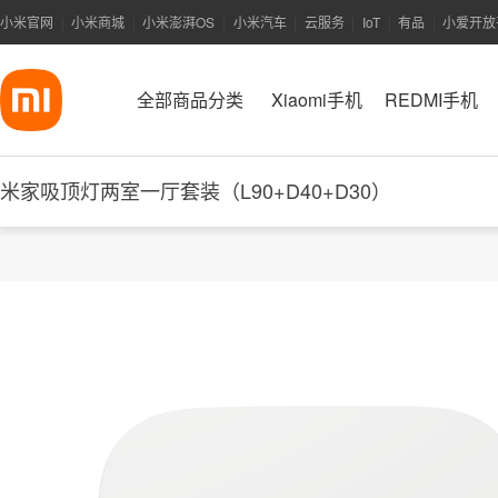
小米官网
小米商城
小米澎湃OS
小米汽车
云服务
IoT
有品
小爱开放
|
|
|
|
|
|
|
全部商品分类
Xiaomi手机
REDMI手机
米家吸顶灯两室一厅套装（L90+D40+D30）